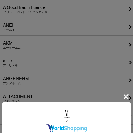
A Good Bad Influence
ア グッド バッド インフルエンス
ANEI
アーネイ
AKM
エーケーエム
a lit r
ア リトル
ANGENEHM
アンゲネーム
ATTACHMENT
アタッチメント
AUI NITE
アウィナイト
BODYSONG.