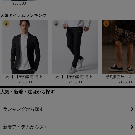
¥
38,500
1
2
3
【wjk】【予約販売1月上旬～中旬入荷】function knit jacket(jacquard check) ニットジャケット(207 mw08j)
【wjk】【予約販売1月上旬～中旬入荷】function knit easy slacks(jacquard check) ニットイージーパンツ(504 mw08j)
¥
57,200
¥
46,200
¥
12,980
人気・新着・注目から探す
ランキングから探す
新着アイテムから探す