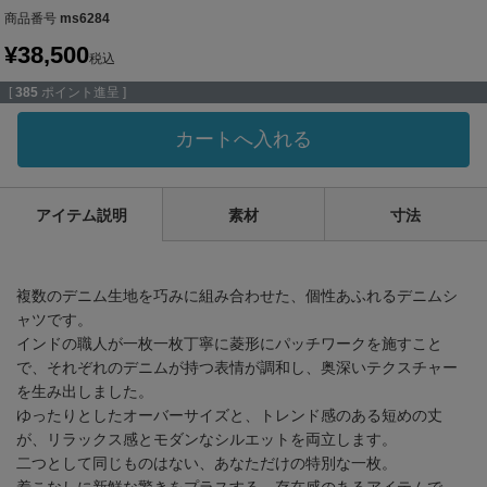
商品番号
ms6284
¥
38,500
税込
[
385
ポイント進呈 ]
カートへ入れる
アイテム説明
素材
寸法
複数のデニム生地を巧みに組み合わせた、個性あふれるデニムシ
ャツです。
インドの職人が一枚一枚丁寧に菱形にパッチワークを施すこと
で、それぞれのデニムが持つ表情が調和し、奥深いテクスチャー
を生み出しました。
ゆったりとしたオーバーサイズと、トレンド感のある短めの丈
が、リラックス感とモダンなシルエットを両立します。
二つとして同じものはない、あなただけの特別な一枚。