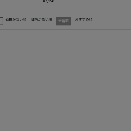
¥
7,150
価格が安い順
価格が高い順
おすすめ順
え
新着順