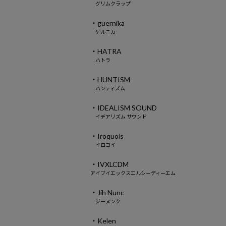
グリムクラップ
・guernika
ゲルニカ
・HATRA
ハトラ
・HUNTISM
ハンティズム
・IDEALISM SOUND
イデアリズム サウンド
・Iroquois
イロコイ
・IVXLCDM
アイブイエックスエルシーディーエム
・Jih Nunc
ジーヌンク
・Kelen