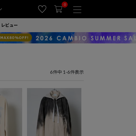
0
ン
レビュー
6
件中
1
-
6
件表示