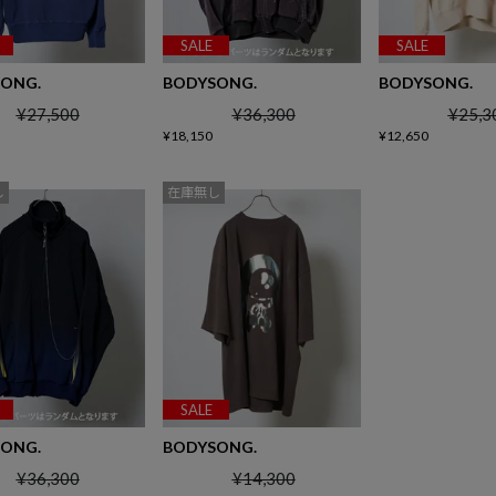
SALE
SALE
ONG.
BODYSONG.
BODYSONG.
¥
27,500
¥
36,300
¥
25,3
¥
18,150
¥
12,650
し
在庫無し
SALE
ONG.
BODYSONG.
¥
36,300
¥
14,300