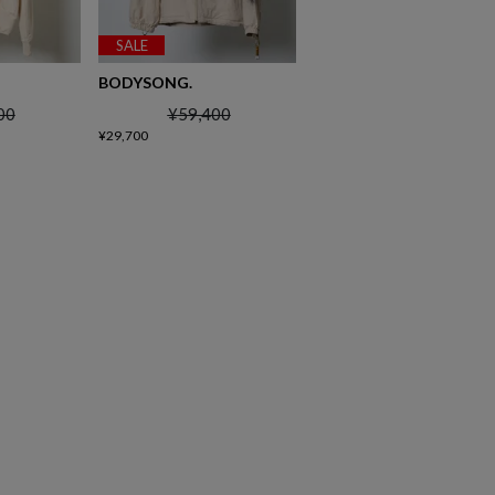
SALE
BODYSONG.
00
¥
59,400
¥
29,700