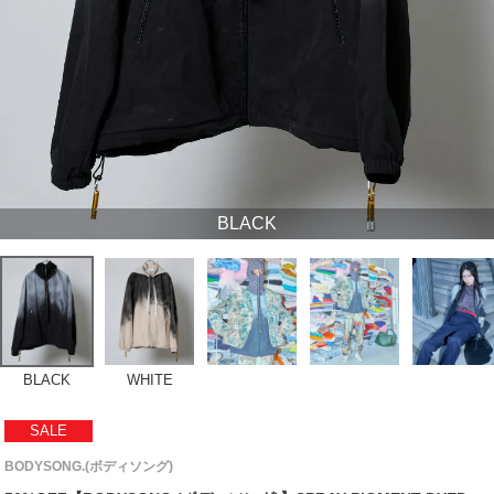
BLACK
BLACK
WHITE
SALE
BODYSONG.(ボディソング)