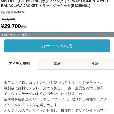
50%OFF【BODYSONG.(ボディソング)】SPRAY PIGMENT-DYED
BALACLAVA JACKET トラックジャケット(BS259401)
商品番号
mj10726
¥
59,400
¥
29,700
税込
[
297
ポイント進呈 ]
カートへ入れる
アイテム説明
素材
寸法
タフなナイロンコットン生地を使用したトラックジャケット。
縫製後に顔料でスプレー染めを施し、一点一点異なる汚し加工
で、ヴィンテージのような風合いに仕上げました。
反射材を編み込んだバラクラバフードは、取り外し可能で、スタ
イリングのアレンジを楽しめます。
オリジナルの笛とライトが付属し、機能性とデザイン性を両立さ