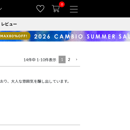
0
ン
レビュー
1
2
14
件中
1
-
10
件表示
おり、大人な雰囲気を醸し出しています。