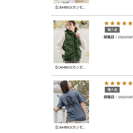
【CAMBIO(カンビオ)】Cable Knit Short Sleeve Knit Pullover 半袖ニット(S69826cmb)
購入者
投稿日
2026/04
【CAMBIO(カンビオ)】ハイネックフーデッドミリタリーベスト(BP-BFS0094)
購入者
投稿日
2026/04
【CAMBIO(カンビオ)】プリントT（Jesus） Tシャツ(CASD-176)