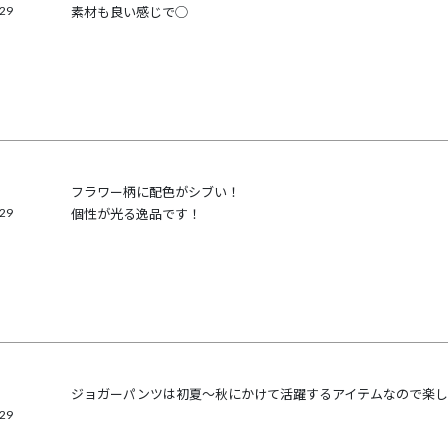
/29
素材も良い感じで◯
フラワー柄に配色がシブい！

/29
個性が光る逸品です！
ジョガーパンツは初夏〜秋にかけて活躍するアイテムなので楽し
/29