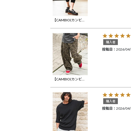
【CAMBIO(カンビオ)】Sarouel Cropped Jogger Pants ジョガーパンツ(S68826cmb)
購入者
投稿日
2026/04
【CAMBIO(カンビオ)】レオパードツイルワイドカーブパンツ
購入者
投稿日
2026/04