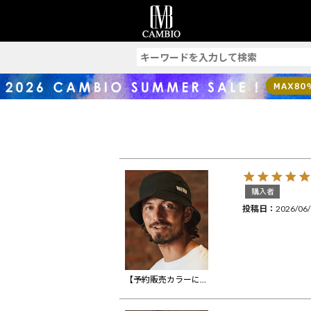
索
購入者
投稿日
2026/06
【予約販売カラーにより納期異なる】【felkod(フィルコッド)】Barcode Embroidery Bucket Hat バケットハット(F26S350)