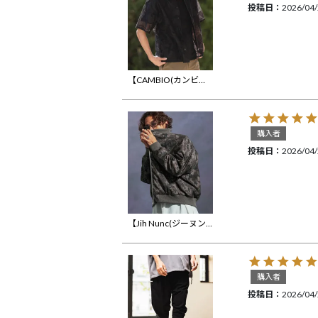
投稿日
2026/04
【CAMBIO(カンビオ)】Leaf Pattern Sheer Short Sleeve Shirts 半袖シャツ(PF-261-024)
購入者
投稿日
2026/04
【Jih Nunc(ジーヌンク)】フラワー総柄ラグランスリーブブルゾン(JIH-R1098)
購入者
投稿日
2026/04