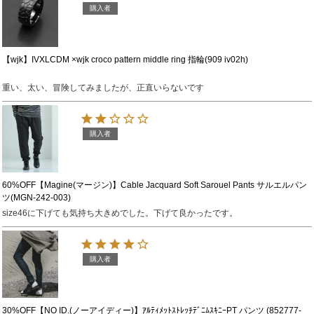
購入者
【wjk】IVXLCDM ×wjk croco pattern middle ring 指輪(909 iv02h)
重い、太い、冒険してみましたが、正直いらないです
購入者
60%OFF【Magine(マージン)】Cable Jacquard Soft Sarouel Pants サルエルパン
ツ(MGN-242-003)
size46に下げても気持ち大きめでした。下げて良かったです。
購入者
30%OFF【NO ID.(ノーアイディー)】ｱﾙﾃｨﾒｯﾄｽﾄﾚｯﾁﾃﾞﾆﾑｽｷﾆｰPT パンツ (852777-