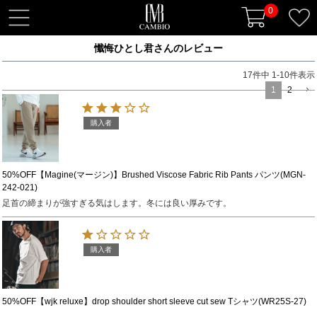
0
t
o
懺悔ひとし君さんのレビュー
g
g
17
件中
1
-
10
件表示
l
1
2
e
n
購入者
a
v
i
50%OFF【Magine(マージン)】Brushed Viscose Fabric Rib Pants パンツ(MGN-
242-021)
g
足首の締まりが強すぎる気はします。冬には良い厚みです。
a
t
i
購入者
o
n
50%OFF【wjk reluxe】drop shoulder short sleeve cut sew Tシャツ(WR25S-27)