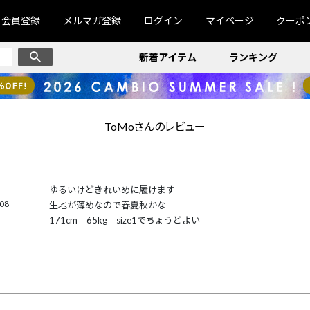
会員登録
メルマガ登録
ログイン
マイページ
クーポ
新着アイテム
ランキング
ToMoさんのレビュー
ゆるいけどきれいめに履けます

/08
生地が薄めなので春夏秋かな

171cm　65kg　size1でちょうどよい