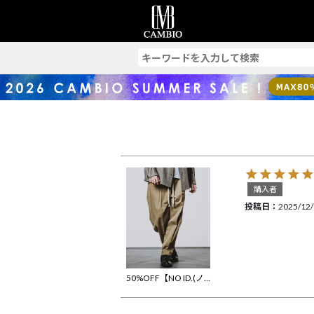
索
購入者
投稿日
2025/12
50%OFF【NO ID.(ノーアイディー)】ｲｰｼﾞｰﾜｲﾄﾞｺｸｰﾝﾄﾗｳｻﾞｰｽﾞ パンツ(856006-202P)