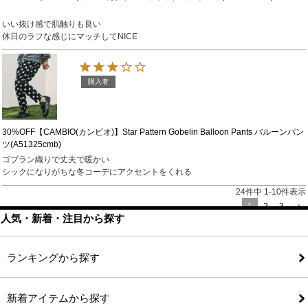
いい抜け感で肌触りも良い

休日のラフな感じにマッチしてNICE
購入者
30%OFF【CAMBIO(カンビオ)】Star Pattern Gobelin Balloon Pants バルーンパン
ツ(A51325cmb)
ゴブラン織りで丈夫で暖かい

シックになりがちな冬コーデにアクセントをくれる
24
件中
1
-
10
件表示
1
2
3
人気・新着・注目から探す
ランキングから探す
新着アイテムから探す