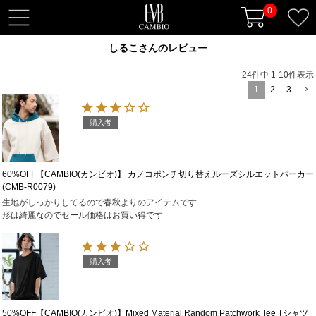
0
t
o
しるこさんのレビュー
g
g
24
件中
1
-
10
件表示
l
1
2
3
e
n
購入者
a
v
i
60%OFF【CAMBIO(カンビオ)】 カノコポンチ切り替えルーズシルエットパーカー
(CMB-R0079)
g
生地がしっかりしてるので春秋よりのアイテムです

a
形は綺麗なのでセール価格はお買い得です
t
i
o
購入者
n
50%OFF【CAMBIO(カンビオ)】Mixed Material Random Patchwork Tee Tシャツ