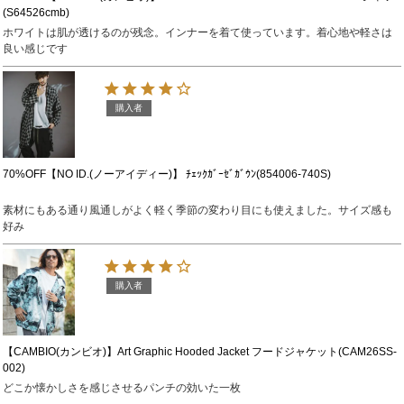
(S64526cmb)
ホワイトは肌が透けるのが残念。インナーを着て使っています。着心地や軽さは
良い感じです
購入者
70%OFF【NO ID.(ノーアイディー)】 ﾁｪｯｸｶﾞｰｾﾞｶﾞｳﾝ(854006-740S)
素材にもある通り風通しがよく軽く季節の変わり目にも使えました。サイズ感も
好み
購入者
【CAMBIO(カンビオ)】Art Graphic Hooded Jacket フードジャケット(CAM26SS-
002)
どこか懐かしさを感じさせるパンチの効いた一枚