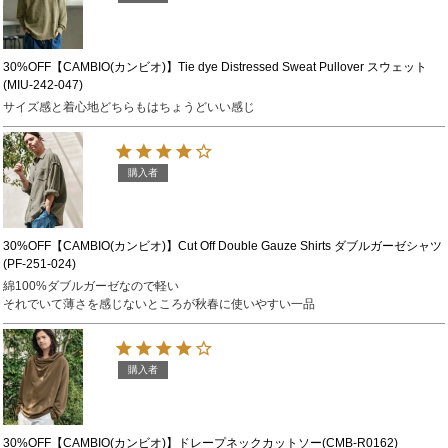
30%OFF【CAMBIO(カンビオ)】Tie dye Distressed Sweat Pullover スウェット
(MIU-242-047)
サイズ感と着心地どちらもはちょうどいい感じ
購入者
30%OFF【CAMBIO(カンビオ)】Cut Off Double Gauze Shirts ダブルガーゼシャツ
(PF-251-024)
綿100%ダブルガーゼなので軽い

それでいて薄さを感じないところが秋春に使いやすい一品
購入者
30%OFF【CAMBIO(カンビオ)】ドレープネックカットソー(CMB-R0162)