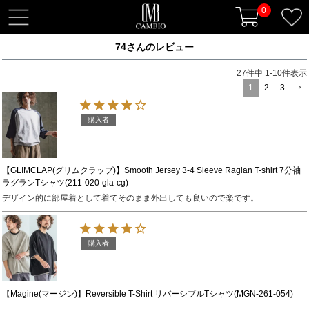
0
t
o
74さんのレビュー
g
g
27
件中
1
-
10
件表示
l
1
2
3
e
n
購入者
a
v
i
【GLIMCLAP(グリムクラップ)】Smooth Jersey 3-4 Sleeve Raglan T-shirt 7分袖
ラグランTシャツ(211-020-gla-cg)
g
デザイン的に部屋着として着てそのまま外出しても良いので楽です。
a
t
i
購入者
o
n
【Magine(マージン)】Reversible T-Shirt リバーシブルTシャツ(MGN-261-054)