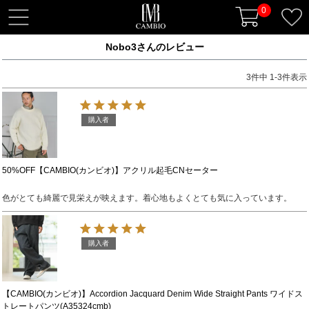
0
t
o
Nobo3さんのレビュー
g
g
3
件中
1
-
3
件表示
l
e
n
購入者
a
v
i
50%OFF【CAMBIO(カンビオ)】アクリル起毛CNセーター
g
色がとても綺麗で見栄えが映えます。着心地もよくとても気に入っています。
a
t
i
購入者
o
n
【CAMBIO(カンビオ)】Accordion Jacquard Denim Wide Straight Pants ワイドス
トレートパンツ(A35324cmb)