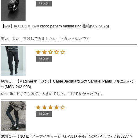
購入者
【wjk】IVXLCDM ×wjk croco pattern middle ring 指輪(909 iv02h)
重い、太い、冒険してみましたが、正直いらないです
購入者
60%OFF【Magine(マージン)】Cable Jacquard Soft Sarouel Pants サルエルパン
ツ(MGN-242-003)
size46に下げても気持ち大きめでした。下げて良かったです。
購入者
30%OFF【NO ID.(ノーアイディー)】ｱﾙﾃｨﾒｯﾄｽﾄﾚｯﾁﾃﾞﾆﾑｽｷﾆｰPT パンツ (852777-