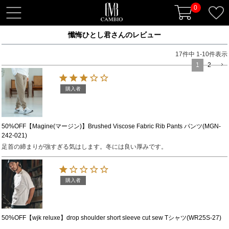
0
t
o
懺悔ひとし君さんのレビュー
g
g
17
件中
1
-
10
件表示
l
1
2
e
n
購入者
a
v
i
50%OFF【Magine(マージン)】Brushed Viscose Fabric Rib Pants パンツ(MGN-
242-021)
g
足首の締まりが強すぎる気はします。冬には良い厚みです。
a
t
i
購入者
o
n
50%OFF【wjk reluxe】drop shoulder short sleeve cut sew Tシャツ(WR25S-27)