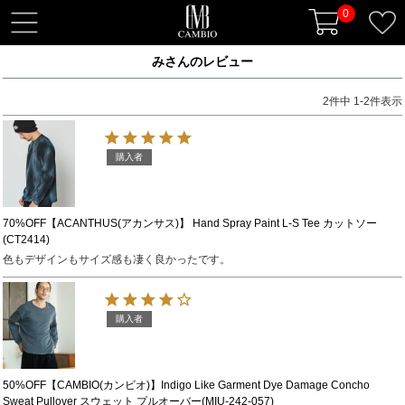
0
t
o
みさんのレビュー
g
g
2
件中
1
-
2
件表示
l
e
n
購入者
a
v
i
70%OFF【ACANTHUS(アカンサス)】 Hand Spray Paint L-S Tee カットソー
(CT2414)
g
色もデザインもサイズ感も凄く良かったです。
a
t
i
購入者
o
n
50%OFF【CAMBIO(カンビオ)】Indigo Like Garment Dye Damage Concho
Sweat Pullover スウェット プルオーバー(MIU-242-057)