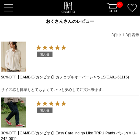
0
t
o
おくさんさんのレビュー
g
g
3
件中
1
-
3
件表示
l
e
n
購入者
a
v
i
50%OFF【CAMBIO(カンビオ)】カノコプルオーバーシャツLS(CA01-51115)
g
サイズ感も質感もとてもよくていつも安心して注文出来ます。
a
t
i
購入者
o
n
30%OFF【CAMBIO(カンビオ)】Easy Care Indigo Like TRPU Pants パンツ(MIU-
242-001)