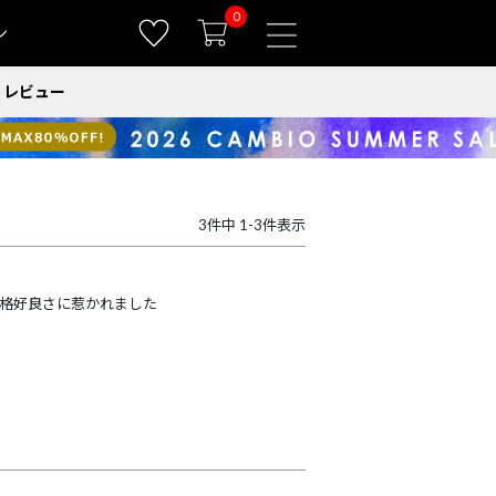
0
ン
レビュー
3
件中
1
-
3
件表示
格好良さに惹かれました