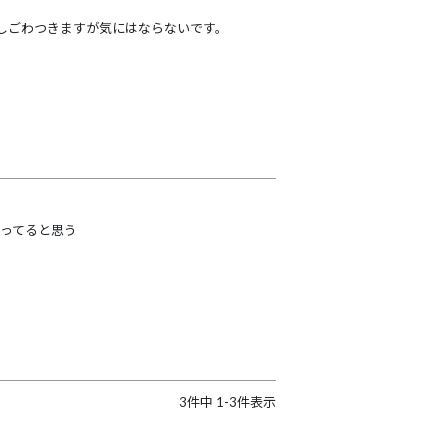
しごわつきますが気にはならないです。
ってると思う　
3
件中
1
-
3
件表示