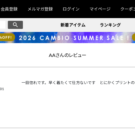
会員登録
メルマガ登録
ログイン
マイページ
クーポ
新着アイテム
ランキング
AAさんのレビュー
一目惚れです。早く着たくて仕方ないです　とにかくプリントの
/01