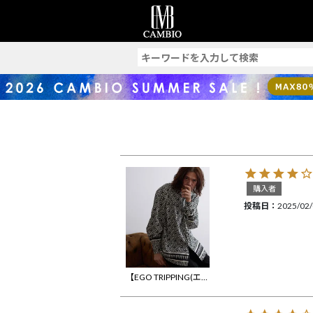
索
購入者
投稿日
2025/02
【EGO TRIPPING(エゴトリッピング)】AFREEDOM L-S プリントシャツ(616453)