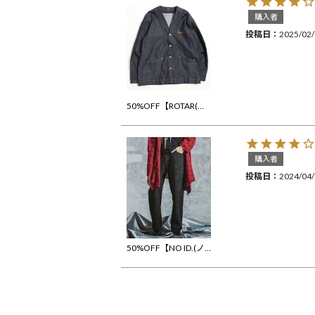
購入者
投稿日
2025/02
50%OFF【ROTAR(ローター)】11oz Denim Cardigan デニムカーディガン(rt2512002)
購入者
投稿日
2024/04
50%OFF【NO ID.(ノーアイディー)】ｼﾞｬｶﾞｰﾄﾞｽﾄﾚｰﾄﾃﾞﾆﾑPT パンツ(854006-732P)