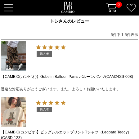
0
t
o
トシさんのレビュー
g
g
5
件中
1
-
5
件表示
l
e
n
購入者
a
v
i
【CAMBIO(カンビオ)】Gobelin Balloon Pants バルーンパンツ(CAM24SS-008)
g
迅速な対応ありがとうございます。また、よろしくお願いいたします。
a
t
i
購入者
o
n
【CAMBIO(カンビオ)】ビッグシルエットプリントTシャツ（Leopard Teddy）
(CASD-123)