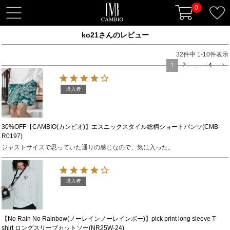
0
t
o
ko21さんのレビュー
g
g
32
件中
1
-
10
件表示
l
1
2
…
4
e
n
購入者
a
v
i
30%OFF【CAMBIO(カンビオ)】エスニックスタイル総柄ショートパンツ(CMB-
R0197)
g
ジャストサイズで思っていた通りの感じなので、気に入った。
a
t
i
購入者
o
n
【No Rain No Rainbow(ノーレインノーレインボー)】pick print long sleeve T-
shirt ロングスリーブカットソー(NR25W-24)