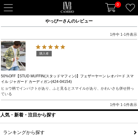
0
t
o
やっぴーさんのレビュー
g
g
1
件中
1
-
1
件表示
l
e
n
購入者
a
v
i
50%OFF【STUD MUFFIN(スタッドマフィン)】フェザーヤーン レオパード スマ
イル ジャガード カーディガン(424-04154)
g
ヒョウ柄でインパクトがあり、ふと見るとスマイルがあり、かわいさも併せ持っ
a
ている
t
i
1
件中
1
-
1
件表示
o
人気・新着・注目から探す
n
ランキングから探す