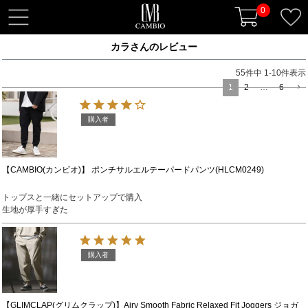
0
t
o
カラさんのレビュー
g
g
55
件中
1
-
10
件表示
l
1
2
…
6
e
n
購入者
a
v
i
【CAMBIO(カンビオ)】 ポンチサルエルテーパードパンツ(HLCM0249)
g
トップスと一緒にセットアップで購入

a
生地が厚手すぎた
t
i
o
購入者
n
【GLIMCLAP(グリムクラップ)】Airy Smooth Fabric Relaxed Fit Joggers ジョガ