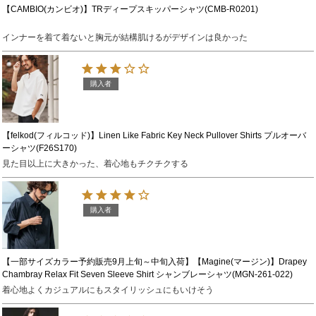
【CAMBIO(カンビオ)】TRディープスキッパーシャツ(CMB-R0201)
インナーを着て着ないと胸元が結構肌けるがデザインは良かった
購入者
【felkod(フィルコッド)】Linen Like Fabric Key Neck Pullover Shirts プルオーバ
ーシャツ(F26S170)
見た目以上に大きかった、着心地もチクチクする
購入者
【一部サイズカラー予約販売9月上旬～中旬入荷】【Magine(マージン)】Drapey
Chambray Relax Fit Seven Sleeve Shirt シャンブレーシャツ(MGN-261-022)
着心地よくカジュアルにもスタイリッシュにもいけそう