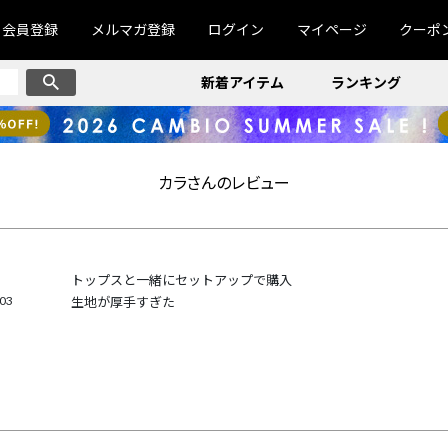
会員登録
メルマガ登録
ログイン
マイページ
クーポ
新着アイテム
ランキング
カラさんのレビュー
トップスと一緒にセットアップで購入

/03
生地が厚手すぎた