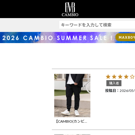
索
購入者
投稿日
2026/05
【CAMBIO(カンビオ)】 ポンチサルエルテーパードパンツ(HLCM0249)