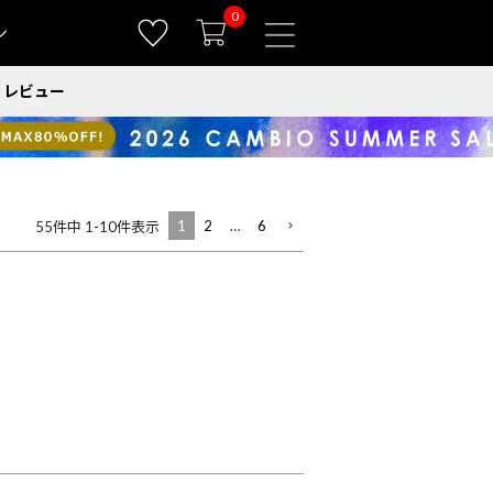
0
ン
レビュー
1
2
…
6
55
件中
1
-
10
件表示