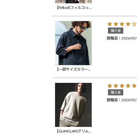
【felkod(フィルコッド)】Linen Like Fabric Key Neck Pullover Shirts プルオーバーシャツ(F26S170)
購入者
投稿日
2026/05
【一部サイズカラー予約販売9月上旬～中旬入荷】【Magine(マージン)】Drapey Chambray Relax Fit Seven Sleeve Shirt シャンブレーシャツ(MGN-261-022)
購入者
投稿日
2026/05
【GLIMCLAP(グリムクラップ)】Airy Smooth Fabric 3-4 Sleeve T-Shirt 7分袖カットソー(201-026-gls-cg)