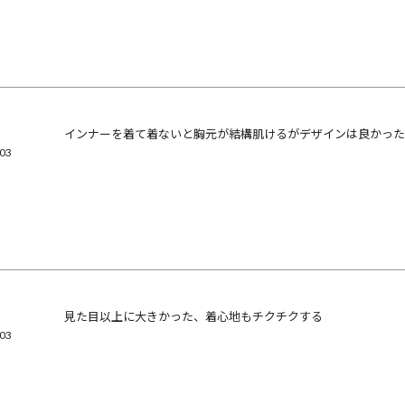
インナーを着て着ないと胸元が結構肌けるがデザインは良かった
/03
見た目以上に大きかった、着心地もチクチクする
/03