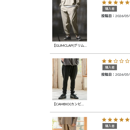
購入者
投稿日
2026/05
【GLIMCLAP(グリムクラップ)】Airy Smooth Fabric Relaxed Fit Joggers ジョガーパンツ(201-029-gls-cg)
購入者
投稿日
2026/05
【CAMBIO(カンビオ)】Herringbone Jacquard Jodhpurs Pants ジョッパーズパンツ(S66926cmb)
購入者