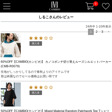
0
t
o
しるこさんのレビュー
g
g
24
件中
1
-
10
件表示
l
1
2
3
e
n
購入者
a
v
i
60%OFF【CAMBIO(カンビオ)】 カノコポンチ切り替えルーズシルエットパーカー
(CMB-R0079)
g
生地がしっかりしてるので春秋よりのアイテムです

a
形は綺麗なのでセール価格はお買い得です
t
i
o
購入者
n
50%OFF【CAMBIO(カンビオ)】Mixed Material Random Patchwork Tee Tシャツ