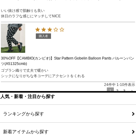
いい抜け感で肌触りも良い

休日のラフな感じにマッチしてNICE
購入者
30%OFF【CAMBIO(カンビオ)】Star Pattern Gobelin Balloon Pants バルーンパン
ツ(A51325cmb)
ゴブラン織りで丈夫で暖かい

シックになりがちな冬コーデにアクセントをくれる
24
件中
1
-
10
件表示
1
2
3
人気・新着・注目から探す
ランキングから探す
新着アイテムから探す