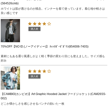
(S64526cmb)
ホワイトは肌が透けるのが残念。インナーを着て使っています。着心地や軽さは
良い感じです
購入者
70%OFF【NO ID.(ノーアイディー)】 ﾁｪｯｸｶﾞｰｾﾞｶﾞｳﾝ(854006-740S)
素材にもある通り風通しがよく軽く季節の変わり目にも使えました。サイズ感も
好み
購入者
【CAMBIO(カンビオ)】Art Graphic Hooded Jacket フードジャケット(CAM26SS-
002)
どこか懐かしさを感じさせるパンチの効いた一枚