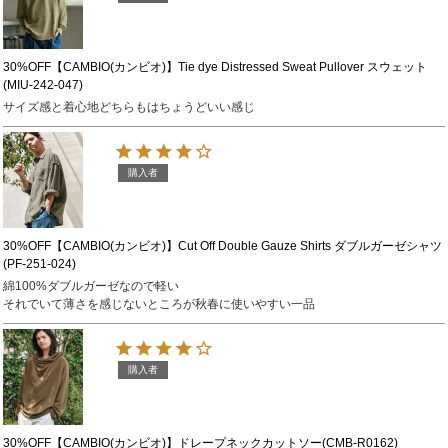
30%OFF【CAMBIO(カンビオ)】Tie dye Distressed Sweat Pullover スウェット
(MIU-242-047)
サイズ感と着心地どちらもはちょうどいい感じ
購入者
30%OFF【CAMBIO(カンビオ)】Cut Off Double Gauze Shirts ダブルガーゼシャツ
(PF-251-024)
綿100%ダブルガーゼなので軽い

それでいて薄さを感じないところが秋春に使いやすい一品
購入者
30%OFF【CAMBIO(カンビオ)】ドレープネックカットソー(CMB-R0162)