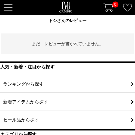
0
t
o
トシさんのレビュー
g
g
l
まだ、レビューが書かれていません。
e
n
a
v
人気・新着・注目から探す
i
g
ランキングから探す
a
t
新着アイテムから探す
i
o
n
セール品から探す
カテゴリから探す