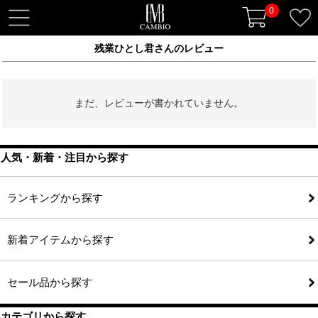
0
t
o
残業ひとし君さんのレビュー
g
g
l
まだ、レビューが書かれていません。
e
n
a
v
人気・新着・注目から探す
i
g
ランキングから探す
a
t
新着アイテムから探す
i
o
n
セール品から探す
カテゴリから探す