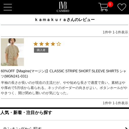
0
t
o
ｋａｍａｋｕｒａさんのレビュー
g
g
1
件中
1
-
1
件表示
l
e
n
購入者
a
v
i
60%OFF【Magine(マージン)】CLASSIC STRIPE SHORT SLEEVE SHIRTS シャ
ツ(MGN241-031)
g
半袖の長さが長いのが現在の主流だが、やや短めな長さで適度で良い。素材はや
a
や厚めで5月頃から着られる。ネックのボーダーの向きがよい。ボタンホールがや
t
やきつく、開け閉めし難いのが気になった。
i
1
件中
1
-
1
件表示
o
n
人気・新着・注目から探す
ランキングから探す