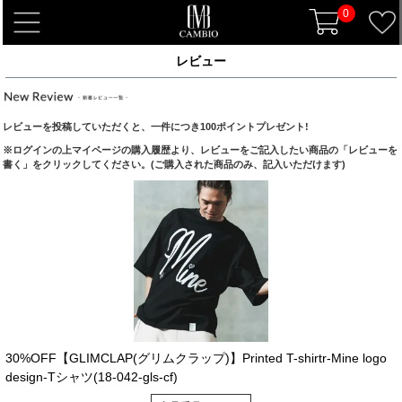
0
t
o
レビュー
g
g
l
レビューを投稿していただくと、一件につき100ポイントプレゼント!
e
※ログインの上マイページの購入履歴より、レビューをご記入したい商品の「レビューを
n
書く」をクリックしてください。(ご購入された商品のみ、記入いただけます)
a
v
i
g
a
t
i
o
n
30%OFF【GLIMCLAP(グリムクラップ)】Printed T-shirtr-Mine logo
design-Tシャツ(18-042-gls-cf)