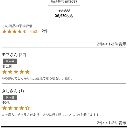
商品番号
mt9697
¥
9,900
¥
6,930
税込
2
4.50
2
件中
1
-
2
件表示
モブ
22
購入者
非公開
やや厚めでしっかりした生地で着心地もいい感じ。
きし
1
購入者
40代
白を購入。チャラさがあり、遊びに行く時にいつもこれを着てます！
2
件中
1
-
2
件表示