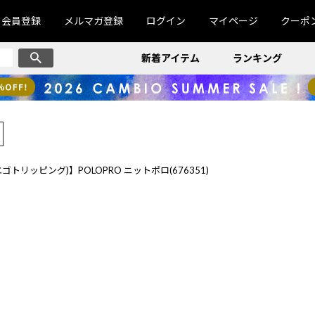
会員登録
メルマガ登録
ログイン
マイページ
クーポ
新着アイテム
ランキング
G(エゴトリッピング)】POLOPRO ニットポロ(676351)