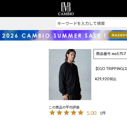
索
商品番号
ms5757
【EGO TRIPPIN
¥
29,920
税込
5.00
1