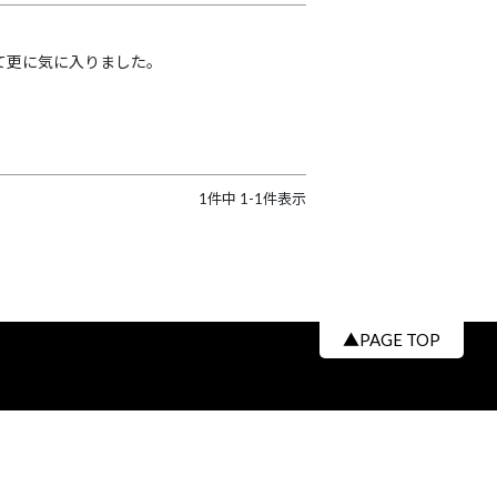
て更に気に入りました。
1
件中
1
-
1
件表示
▲PAGE TOP