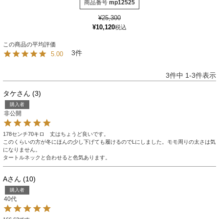
商品番号
mp12525
¥
25,300
¥
10,120
税込
3
5.00
3
件中
1
-
3
件表示
タケ
3
購入者
非公開
178センチ70キロ　丈はちょうど良いです。

このくらいの方が冬にほんの少し下げても履けるのでLにしました。モモ周りの太さは気
になりません。

タートルネックと合わせると色気あります。
A
10
購入者
40代