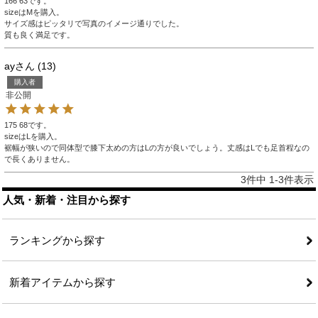
166 63です。

sizeはMを購入。

サイズ感はピッタリで写真のイメージ通りでした。

質も良く満足です。
ay
13
購入者
非公開
175 68です。

sizeはLを購入。

裾幅が狭いので同体型で膝下太めの方はLの方が良いでしょう。丈感はLでも足首程なの
で長くありません。
3
件中
1
-
3
件表示
人気・新着・注目から探す
ランキングから探す
新着アイテムから探す