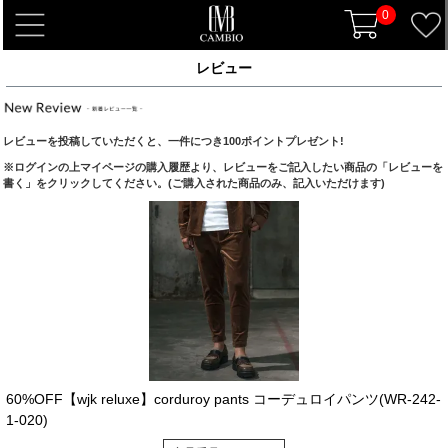
0
t
o
レビュー
g
g
l
レビューを投稿していただくと、一件につき100ポイントプレゼント!
e
※ログインの上マイページの購入履歴より、レビューをご記入したい商品の「レビューを
n
書く」をクリックしてください。(ご購入された商品のみ、記入いただけます)
a
v
i
g
a
t
i
o
n
60%OFF【wjk reluxe】corduroy pants コーデュロイパンツ(WR-242-
1-020)