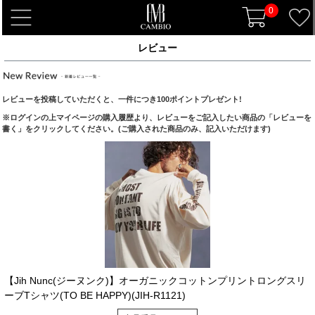
0
t
o
レビュー
g
g
l
レビューを投稿していただくと、一件につき100ポイントプレゼント!
e
※ログインの上マイページの購入履歴より、レビューをご記入したい商品の「レビューを
n
書く」をクリックしてください。(ご購入された商品のみ、記入いただけます)
a
v
i
g
a
t
i
o
n
【Jih Nunc(ジーヌンク)】オーガニックコットンプリントロングスリ
ーブTシャツ(TO BE HAPPY)(JIH-R1121)