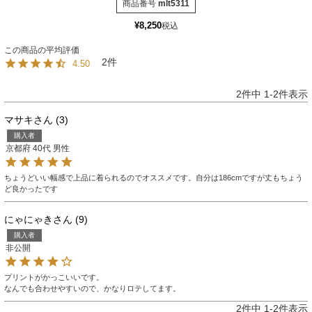
商品番号
mlt5311
¥
8,250
税込
2
4.50
2
件中
1
-
2
件表示
マサキ
3
購入者
京都府
40代
男性
ちょうどいい幅感で上品に着られるのでオススメです。自分は186cmですが丈もちょう
ど良かったです
にゃにゃき
9
購入者
非公開
プリントがかっこいいです。

なんでも合わせやすいので、かなりロテしてます。
2
件中
1
-
2
件表示