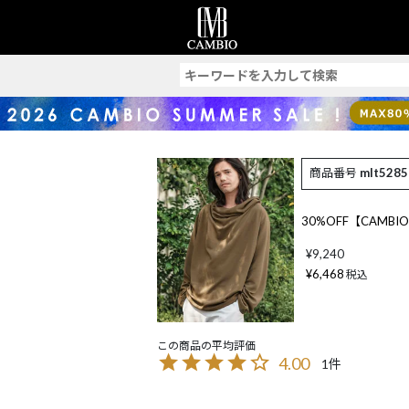
索
商品番号
mlt5285
30%OFF【CAMB
¥
9,240
¥
6,468
税込
4.00
1