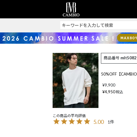
索
商品番号
mlt5082
50%OFF【CAM
¥
9,900
¥
4,950
税込
5.00
1