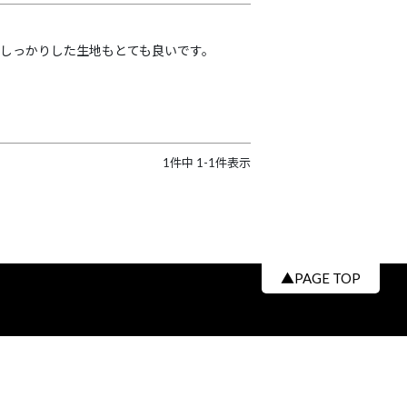
く、しっかりした生地もとても良いです。
1
件中
1
-
1
件表示
▲PAGE TOP