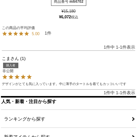
商品番号
mlt4702
¥
15,180
¥
6,072
税込
1
5.00
1
件中
1
-
1
件表示
こま
1
購入者
非公開
デザインがとても気に入っています。中に薄手のタートルを着てもカッコいいです
1
件中
1
-
1
件表示
人気・新着・注目から探す
ランキングから探す
新着アイテムから探す