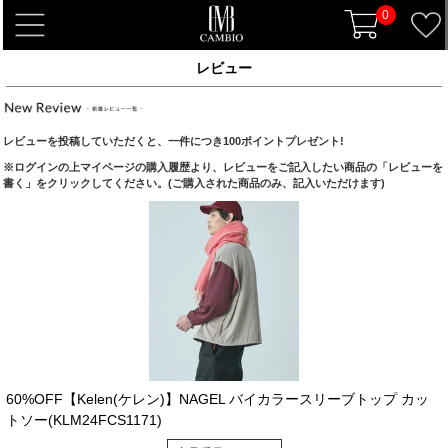
0
t
o
レビュー
g
g
l
レビューを投稿していただくと、一件につき100ポイントプレゼント!
e
※ログインの上マイページの購入履歴より、レビューをご記入したい商品の「レビューを
n
書く」をクリックしてください。(ご購入された商品のみ、記入いただけます)
a
v
i
g
a
t
i
o
n
60%OFF【Kelen(ケレン)】NAGEL バイカラースリーブトップ カッ
トソー(KLM24FCS1171)