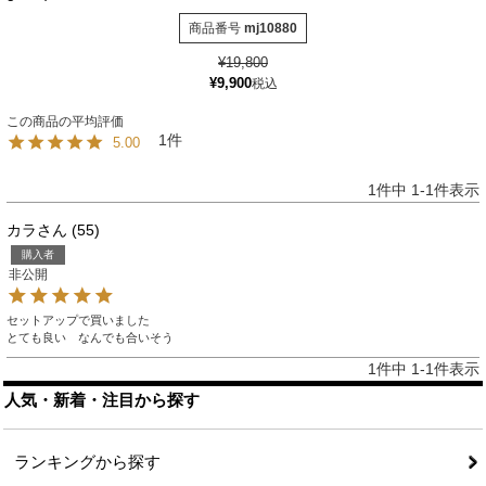
商品番号
mj10880
¥
19,800
¥
9,900
税込
1
5.00
1
件中
1
-
1
件表示
カラ
55
購入者
非公開
セットアップで買いました

とても良い　なんでも合いそう
1
件中
1
-
1
件表示
人気・新着・注目から探す
ランキングから探す