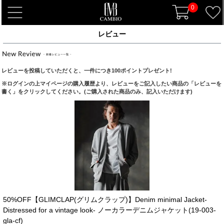
0
t
o
レビュー
g
g
l
レビューを投稿していただくと、一件につき100ポイントプレゼント!
e
※ログインの上マイページの購入履歴より、レビューをご記入したい商品の「レビューを
n
書く」をクリックしてください。(ご購入された商品のみ、記入いただけます)
a
v
i
g
a
t
i
o
n
50%OFF【GLIMCLAP(グリムクラップ)】Denim minimal Jacket-
Distressed for a vintage look- ノーカラーデニムジャケット(19-003-
gla-cf)