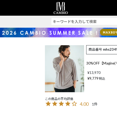
索
商品番号
mhs234
30%OFF【Magine(マ
¥
13,970
¥
9,779
税込
4.00
1