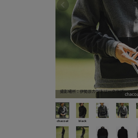
chaco
chacoal
black