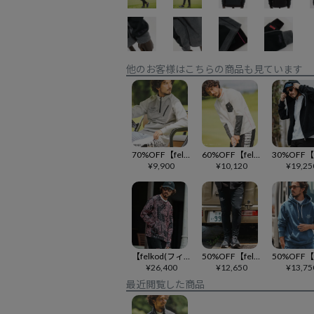
他のお客様はこちらの商品も見ています
70%OFF【felkod(フィルコッド)】Quilting Mix Cardboard Knit Half Zip Pullover カットソー(F23A230)
60%OFF【felkod(フィルコッド)】Accent Fleece Mock Neck Cut sew カットソー(F23A110)
¥
9,900
¥
10,120
¥
19,25
【felkod(フィルコッド)】Bandana Cardboard Knit Zip Accent Pullover トレーナー(F25F100)
50%OFF【felkod(フィルコッド)】Distressed Painting Sweat Pants スウェットパンツ(F24A140)
¥
26,400
¥
12,650
¥
13,75
最近閲覧した商品