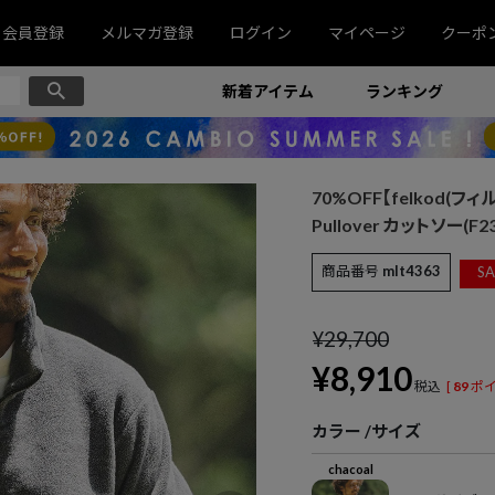
会員登録
メルマガ登録
ログイン
マイページ
クーポ
新着アイテム
ランキング
70%OFF【felkod(フィルコ
Pullover カットソー(F23
商品番号
mlt4363
SA
¥
29,700
¥
8,910
税込
[
89
ポイ
カラー
サイズ
chacoal