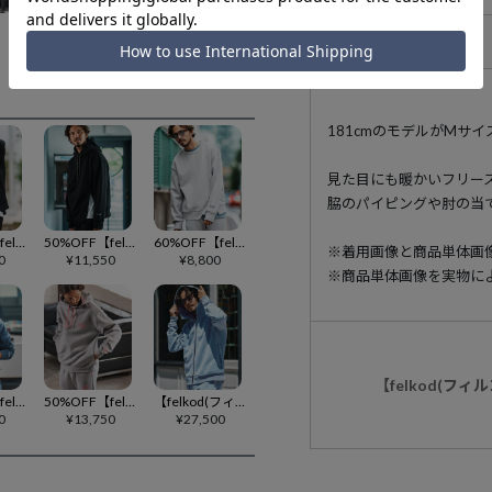
アイテム説明
181cmのモデルがMサ
見た目にも暖かいフリー
脇のパイピングや肘の当
30%OFF【felkod(フィルコッド)】Cotton Pile Zip Up Parka パーカー(F25S140)
50%OFF【felkod(フィルコッド)】Zip Accent Cardboard Knit Parka パーカー(F24F140)
60%OFF【felkod(フィルコッド)】Zip Accent Cardboard Knit Pullover トレーナー(F24F150)
※着用画像と商品単体画
0
¥
11,550
¥
8,800
※商品単体画像を実物に
【felkod(フ
50%OFF【felkod(フィルコッド)】Cord Accents Knit Denim Parka パーカー(F24A170)
50%OFF【felkod(フィルコッド)】Neon Logo Print Cardboard Parka パーカー(F24A040)
【felkod(フィルコッド)】 Knit Denim High Neck Zip Parka ジップパーカー(F25A100)
0
¥
13,750
¥
27,500