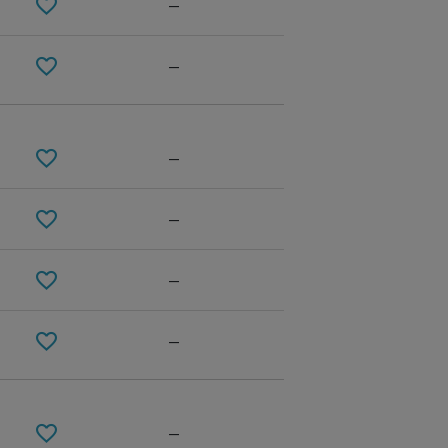
—
—
—
—
—
—
—