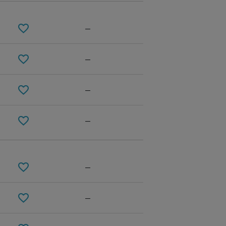
—
—
—
—
Gray
—
—