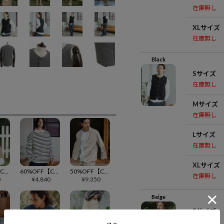
在庫無し
XLサイズ
在庫無し
Black
Sサイズ
在庫無し
Mサイズ
在庫無し
Lサイズ
在庫無し
XLサイズ
50%OFF【CAMBIO(カンビオ)】Japanese Fabricケーブルキルティングテーパードイージーパンツ(CAM-3461AGS4)
60%OFF【CAMBIO(カンビオ)】フレンチボーダーボートネックカットソー(CAM-6256)
50%OFF【CAMBIO(カンビオ)】テックリネンテーラードジャケット(CAM-7312)
在庫無し
0
¥
4,840
¥
9,350
Beige
Sサイズ
在庫無し