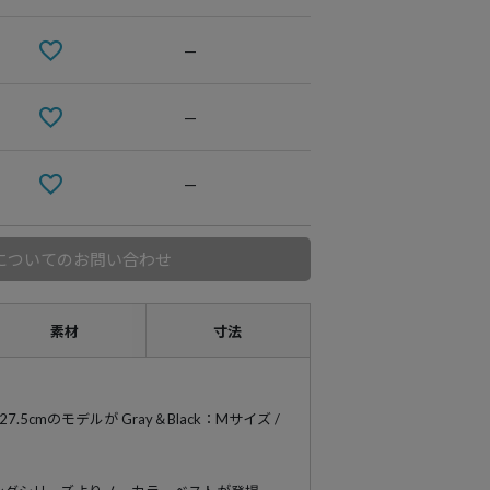
—
—
—
についてのお問い合わせ
素材
寸法
 靴27.5cmのモデルが Gray＆Black：Mサイズ /