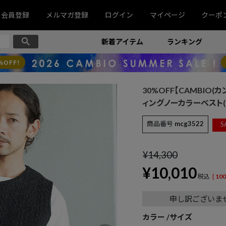
会員登録
メルマガ登録
ログイン
マイページ
クーポ
新着アイテム
ランキング
30%OFF【CAMBIO(カ
ィングノーカラーベスト(CA
商品番号
mcg3522
S
¥
14,300
¥
10,010
税込
[
100
申し訳ございま
カラー
サイズ