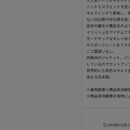
大人気ケーブルキルティ
ニットとスウェットを足
キルティングで表現し、
ない凹凸感が存在感を放
従来の裏毛や裏起毛のよ
イリッシュなアイテムで
モードチックなキレイめ
やスポーツシーンまでス
こと間違いなし。
同素材のジャケット、パ
しているのでセットアッ
世界的にも有名なキルト
全なる日本製。
※着用画像と商品単体画
※商品単体画像を実物に
【CAMBIO(