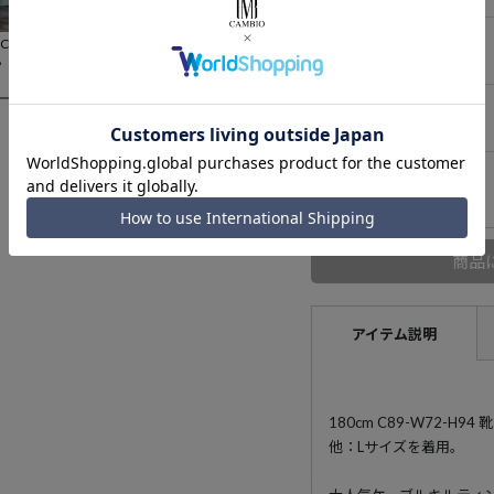
Mサイズ
70%OFF【CAMBIO(カンビオ)】クラッシーフェイクレザー1タックイージーパンツ(CAM-3574)
50%OFF【CAMBIO(カンビオ)】ムラデニムボクシーシャツHS(CAM-6601)
60%OFF【CAMBIO(カンビオ)】ケーブルキルティングリブパンツ(CAM-3461AGS3)
8
¥
6,930
¥
7,040
在庫無し
Lサイズ
在庫無し
XLサイズ
在庫無し
商品
アイテム説明
180cm C89-W72-H94
他：Lサイズを着用。