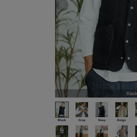
Blac
Black
Gray
Navy
Beige