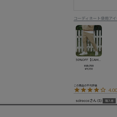
コーディネート使用アイ
50%OFF【CAMBIO(カンビオ)】Japanese Fabricケーブルキルティングテーパードイージーパンツ(CAM-3461AGS4)
¥
18,700
¥
9,350
4.0
scirocco
1
購入者
投稿日
2024/11/10