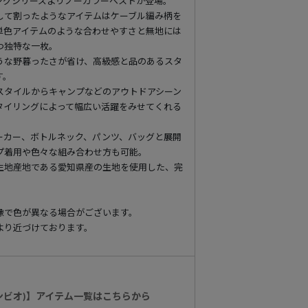
ングシリーズよりノーカラーベストが登場。
して割ったようなアイテムはケーブル編み柄を
単色アイテムのような合わせやすさと無地には
つ独特な一枚。
うな野暮ったさが省け、高級感と品のあるスタ
す。
スタイルからキャンプなどのアウトドアシーン
タイリングによって幅広い活躍をみせてくれる
ーカー、ボトルネック、パンツ、バッグと展開
プ着用や色々な組み合わせ方も可能。
生地産地である愛知県産の生地を使用した、完
像で色が異なる場合がございます。
より近づけております。
カンビオ)】アイテム一覧はこちらから