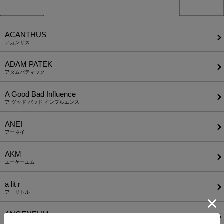
ACANTHUS
アカンサス
ADAM PATEK
アダムパティック
A Good Bad Influence
ア グッド バッド インフルエンス
ANEI
アーネイ
AKM
エーケーエム
a lit r
ア リトル
ANGENEHM
アンゲネーム