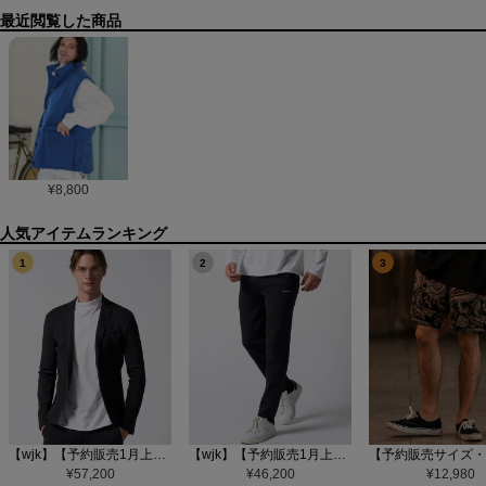
最近閲覧した商品
¥
8,800
1
2
3
【wjk】【予約販売1月上旬～中旬入荷】function knit jacket(jacquard check) ニットジャケット(207 mw08j)
【wjk】【予約販売1月上旬～中旬入荷】function knit easy slacks(jacquard check) ニットイージーパンツ(504 mw08j)
¥
57,200
¥
46,200
¥
12,980