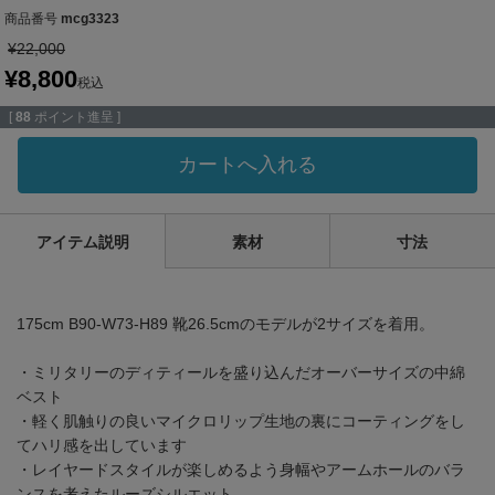
商品番号
mcg3323
¥
22,000
¥
8,800
税込
[
88
ポイント進呈 ]
カートへ入れる
アイテム説明
素材
寸法
175cm B90-W73-H89 靴26.5cmのモデルが2サイズを着用。
・ミリタリーのディティールを盛り込んだオーバーサイズの中綿
ベスト
・軽く肌触りの良いマイクロリップ生地の裏にコーティングをし
てハリ感を出しています
・レイヤードスタイルが楽しめるよう身幅やアームホールのバラ
ンスを考えたルーズシルエット