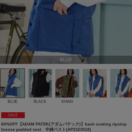
BLUE
BLUE
BLACK
KHAKI
SALE
60%OFF【ADAM PATEK(アダムパテック)】back coating ripstop
looose padded vest 中綿ベスト(AP2323018)