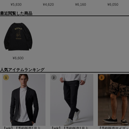
¥
5,830
¥
4,620
¥
6,160
¥
6,050
最近閲覧した商品
¥
6,600
1
2
3
【wjk】【予約販売1月上旬～中旬入荷】function knit jacket(jacquard check) ニットジャケット(207 mw08j)
【wjk】【予約販売1月上旬～中旬入荷】function knit easy slacks(jacquard check) ニットイージーパンツ(504 mw08j)