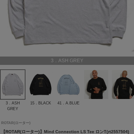
3．ASH GREY
3．ASH
15．BLACK
41．A.BLUE
GREY
ROTAR(ローター)
【ROTAR(ローター)】Mind Connection LS Tee ロンT(rt2557504)