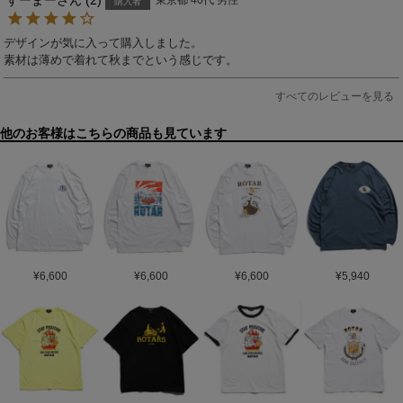
すーまー
2
東京都
40代
男性
購入者
デザインが気に入って購入しました。

素材は薄めで着れて秋までという感じです。
すべてのレビューを見る
他のお客様はこちらの商品も見ています
¥
6,600
¥
6,600
¥
6,600
¥
5,940