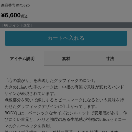
商品番号
mlt5325
¥
6,600
税込
[
66
ポイント進呈 ]
カートへ入れる
アイテム説明
素材
寸法
「心の繋がり」を表現したグラフィックのロンT。
大きめに描いた手のマークは、中指の有無で意味が変わるハンド
サインが表現されています。
点線部分を繋いで線にするとピースマークになるという意味を持
たせたグラフィックデザインに仕上がってします。
BODYには、ベーシックなサイズとシルエットで安定感があり、伸
びにくい首元と、ハリと強度のある生地感が特徴の5.6ozセミコー
マのクルーネックを採用。