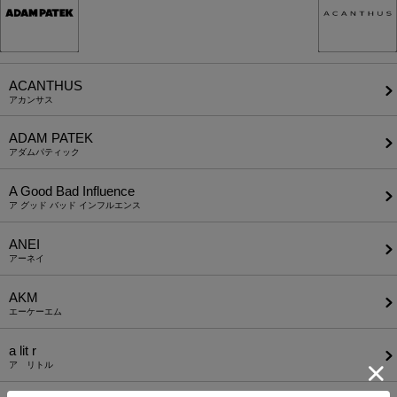
ACANTHUS
アカンサス
ADAM PATEK
アダムパティック
A Good Bad Influence
ア グッド バッド インフルエンス
ANEI
アーネイ
AKM
エーケーエム
a lit r
ア リトル