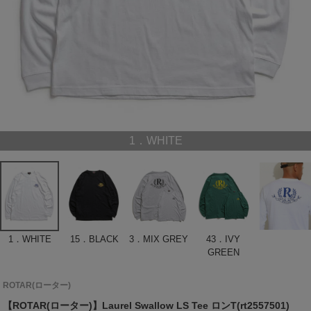
1．WHITE
1．WHITE
15．BLACK
3．MIX GREY
43．IVY
GREEN
ROTAR(ローター)
【ROTAR(ローター)】Laurel Swallow LS Tee ロンT(rt2557501)