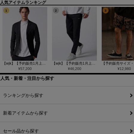
1
2
3
【wjk】【予約販売1月上旬～中旬入荷】function knit jacket(jacquard check) ニットジャケット(207 mw08j)
【wjk】【予約販売1月上旬～中旬入荷】function knit easy slacks(jacquard check) ニットイージーパンツ(504 mw08j)
¥
57,200
¥
46,200
¥
12,980
人気・新着・注目から探す
ランキングから探す
新着アイテムから探す
セール品から探す