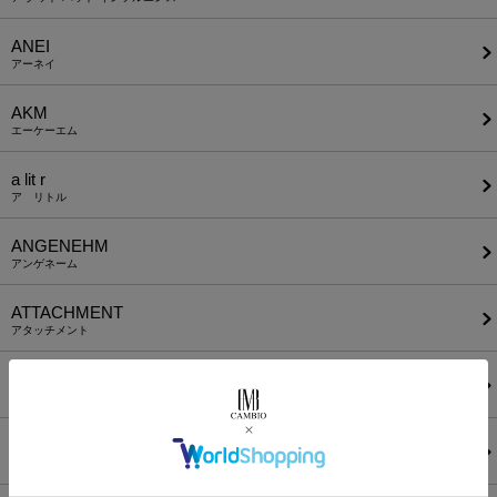
ANEI
アーネイ
AKM
エーケーエム
a lit r
ア リトル
ANGENEHM
アンゲネーム
ATTACHMENT
アタッチメント
AUI NITE
アウィナイト
BODYSONG.
ボディソング