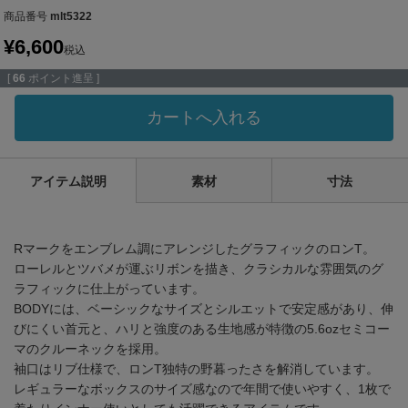
商品番号
mlt5322
¥
6,600
税込
[
66
ポイント進呈 ]
カートへ入れる
アイテム説明
素材
寸法
Rマークをエンブレム調にアレンジしたグラフィックのロンT。
ローレルとツバメが運ぶリボンを描き、クラシカルな雰囲気のグ
ラフィックに仕上がっています。
BODYには、ベーシックなサイズとシルエットで安定感があり、伸
びにくい首元と、ハリと強度のある生地感が特徴の5.6ozセミコー
マのクルーネックを採用。
袖口はリブ仕様で、ロンT独特の野暮ったさを解消しています。
レギュラーなボックスのサイズ感なので年間で使いやすく、1枚で