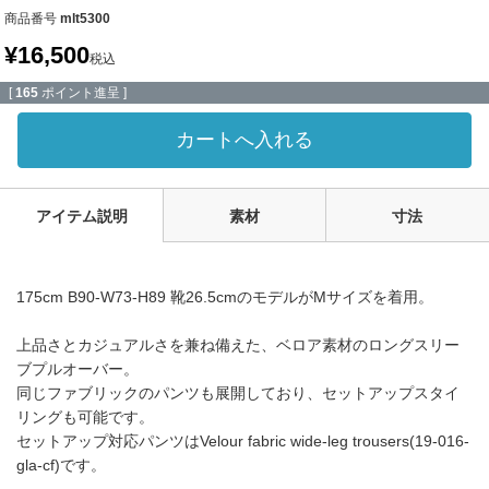
商品番号
mlt5300
¥
16,500
税込
[
165
ポイント進呈 ]
カートへ入れる
アイテム説明
素材
寸法
175cm B90-W73-H89 靴26.5cmのモデルがMサイズを着用。
上品さとカジュアルさを兼ね備えた、ベロア素材のロングスリー
ブプルオーバー。
同じファブリックのパンツも展開しており、セットアップスタイ
リングも可能です。
セットアップ対応パンツはVelour fabric wide-leg trousers(19-016-
gla-cf)です。