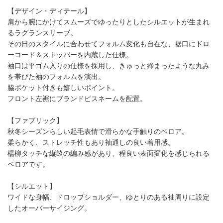
【デザイン・ディテール】
肩から腕にかけてスムーズでゆったりとしたシルエットが生まれ
るラグランスリーブ。
その日のスタイルに合わせてフォルム変化も自在な、裾口にドロ
ーコード＆ストッパーを内蔵した仕様。
袖口は平ゴム入りの仕様を採用し、きゅっと締まったような丸み
を帯びた袖のフォルムを演出。
脇ポケット付きも嬉しいポイント。
フロント左裾にブランドピスネームを配置。
【ファブリック】
秋冬シーズンらしい起毛表情で滑らかな手触りのベロア。
柔らかく、ストレッチ性もあり袖通しの良い着用感。
楊柳タッチな縦畝の編み感があり、程良い表面変化を感じられる
ベロアです。
【シルエット】
ワイドな身幅、ドロップショルダー、ゆとりのある袖周りに設定
したオーバーサイジング。