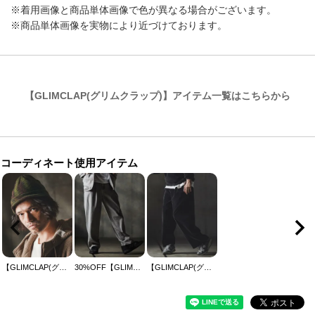
※着用画像と商品単体画像で色が異なる場合がございます。
※商品単体画像を実物により近づけております。
【GLIMCLAP(グリムクラップ)】アイテム一覧はこちらから
コーディネート使用アイテム
【GLIMCLAP(グリムクラップ)】Brim knit beanie ニット帽(19-011-gla-cf)
30%OFF【GLIMCLAP(グリムクラップ)】Denim wide-leg trousers-Distressed for a vintage look- デニムパンツ(19-004-gla-cf)
【GLIMCLAP(グリムクラップ)】Velour fabric wide-leg trousers ベロアパンツ(19-016-gla-cf)