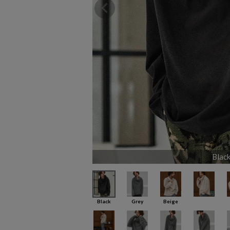
Blac
Black
Grey
Beige