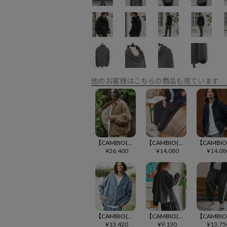
他のお客様はこちらの商品も見ています
【CAMBIO(カンビオ)】 裏エコファールーズシルエットコーデュロイブルゾン(CMB-R0175)
【CAMBIO(カンビオ)】裏起毛ナイロンサイドラインパンツ(CMB-R0181)
¥
26,400
¥
14,080
¥
14,08
【CAMBIO(カンビオ)】コットンリネンストライプディープスキッパーシャツ(CMB-R0206)
【CAMBIO(カンビオ)】サイドボタンポンチカットソー(CMB-R0178)
¥
13,420
¥
9,130
¥
13,75