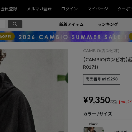
会員登録
メルマガ登録
ログイン
マイページ
クーポ
新着アイテム
ランキング
CAMBIO(カンビオ)
【CAMBIO(カンビオ)
R0171)
商品番号
mlt5298
¥
9,350
税込
[
94
ポイ
カラー
サイズ
Black