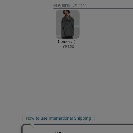
最近閲覧した商品
【CAMBIO(カンビオ)】起毛ドレープネックカットソー(CMB-R0171)
¥
9,350