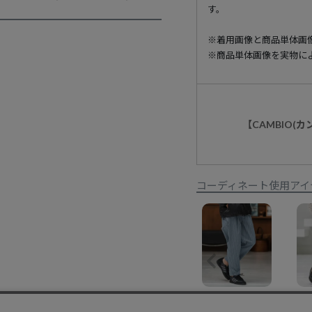
す。
※着用画像と商品単体画
※商品単体画像を実物に
【CAMBIO(
コーディネート使用アイ
【CAMBIO(カンビオ)】ストライプテーパードデニムパンツ(CMB-R0167)
¥
14,520