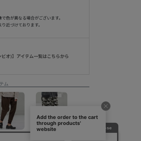
像で色が異なる場合がございます。
より近づけております。
カンビオ)】アイテム一覧はこちらから
テム
【CAMBIO(カンビオ)】Suede Like Back Shaggy Ponti Jogger Pants ジョガーパンツ(A52825cmb)
【CAMBIO(カンビオ)】Camouflage Sheep Like Boa Pants ボアパンツ(MIU-252-025)
¥
13,750
¥
14,300