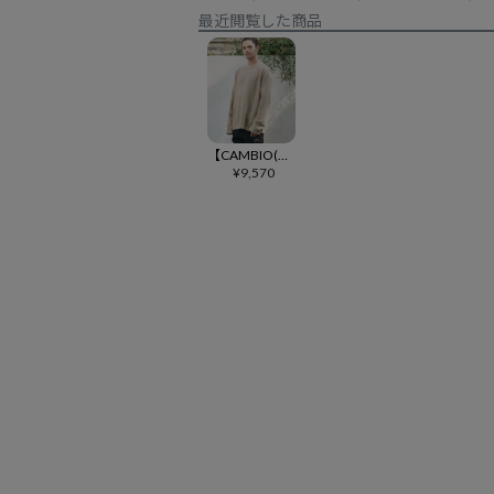
最近閲覧した商品
【CAMBIO(カンビオ)】Pigment Waffle Raglan Sleeve Cut sew カットソー(CMP-252-002)
¥
9,570