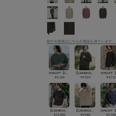
他のお客様はこちらの商品も見ています
30%OFF【CAMBIO(カンビオ)】Pigment Pile Short Sleeve Cut sew パイルTシャツ(CMP-251-003)
【CAMBIO(カンビオ)】KANOKO Sweat Long Sleeve Cut sew カットソー(PF-261-012)
¥
6,160
¥
9,020
¥
4,51
【CAMBIO(カンビオ)】Pigment dye Distressed Short Sleeve Cut sew Tシャツ(S601126cmb)
【CAMBIO(カンビオ)】Snow Wash Pocket Long Sleeve Tee カットソー(CMP-261-006)
¥
11,880
¥
9,680
¥
5,94