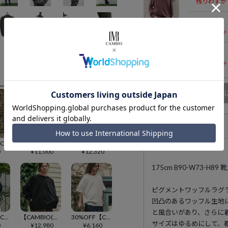
残りわずか
Mサイズ
残りわずか
Lサイズ
残りわずか
商品
アイテム説明
50%OFF【CAMBIO(カンビオ)】 KANOKO URAKE Long Sleeve Cut sew カットソー(PF-251-011)
【CAMBIO(カンビオ)】Waffle Pigment Raglan Short Sleeve Pocket Knit Pullover ラグランポケットクルーネックニット(CMP-261-002)
【CAMBIO(カンビオ)】Snow Wash Cotton Long Sleeve Shirts シャツ(CMP-252-008)
0
¥
11,000
¥
12,320
175cm B90-W73-H
ピグメントワッフルラグラン
凹凸のあるワッフル生地
と風合いがあり、さらに
50%OFF【CAMBIO(カンビオ)】Heavy oz Jersey Chemical Washe Cut sew カットソー(PF-252-002)
【CAMBIO(カンビオ)】Suede Like Lining Shaggy Ponti Raglan Sleeve Pullover カットソー(A51925cmb)
30%OFF【CAMBIO(カンビオ)】Zip Up Henley Neck Waffle Cut sew Tシャツ(S46325cmb)
サイズはゆるめにして、
0
¥
12,980
¥
6,160