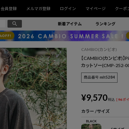
会員登録
メルマガ登録
ログイン
マイページ
クーポ
新着アイテム
ランキング
CAMBIO(カンビオ)
【CAMBIO(カンビオ)】Pigme
カットソー(CMP-252-00
商品番号
mlt5284
¥
9,570
税込
[
96
ポイ
カラー
サイズ
BLACK