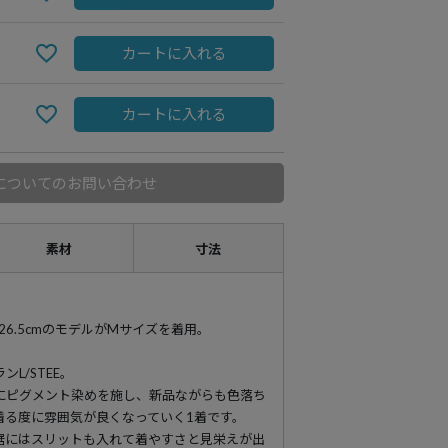
カートに入れる
カートに入れる
についてのお問い合わせ
素材
寸法
89 靴26.5cmのモデルがMサイズを着用。
L/STEE。
にピグメント染めを施し、新品ながらも色落ち
着る度に雰囲気が良くなっていく1着です。
裾にはスリットも入れて着やすさと見栄えが出