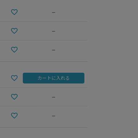
—
—
—
カートに入れる
BROWN
—
—