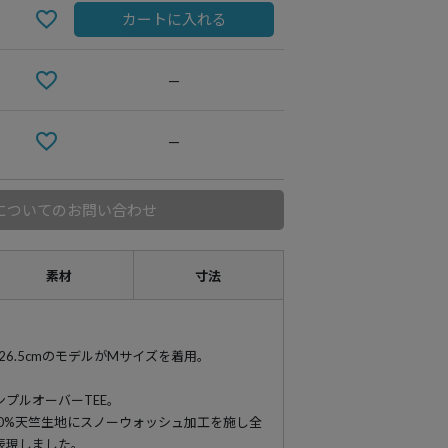
カートに入れる
—
—
についてのお問い合わせ
素材
寸法
89 靴26.5cmのモデルがMサイズを着用。
プルオーバーTEE。
0%天竺生地にスノーウォッシュ加工を施し全
表現しました。