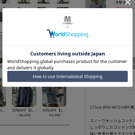
Sサイズ
残りわずか
Mサイズ
在庫無し
Lサイズ
在庫無し
商品
50%OFF【CAMBIO(カンビオ)】Indigo Like Garment Dye Damage Concho Sweat Pullover スウェット プルオーバー(MIU-242-057)
60%OFF【CAMBIO(カンビオ)】Chemical Wash Waffle Knit Cardigan ニットカーディガン(MIU-242-027)
50%OFF【CAMBIO(カンビオ)】Indigo Like Garment Dye Damage Sweat Pullover スウェット プルオーバー(MIU-242-056)
5
¥
6,952
¥
6,985
アイテム説明
175cm B90-W73-H
50%OFF【CAMBIO(カンビオ)】Stonewashed Waffle Crew Neck Knit Pullover クルーネックニット(MIU-242-012)
50%OFF【CAMBIO(カンビオ)】Silky Denim Cuffs Rib Skipper Pullover Shirts バンドプルオーバーシャツ(MIU-251-002)
50%OFF【CAMBIO(カンビオ)】Vintage Like Indigo Bleach Waffle Pullover カットソー(MIU-242-034)
5
¥
6,600
¥
6,985
スノーウォッシュコットン
しっかりしたコットン10
体に色落ち感やアタリを