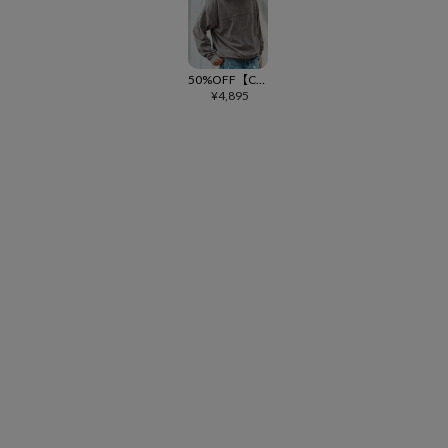
50%OFF【CAMBIO(カンビオ)】Snow Wash Cotton Arrange Pullover カットソー(CMP-252-001)
¥
4,895