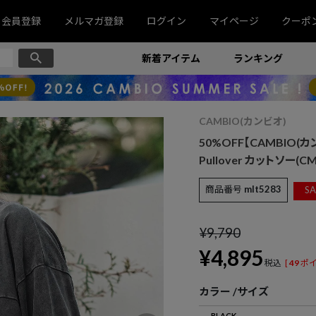
会員登録
メルマガ登録
ログイン
マイページ
クーポ
新着アイテム
ランキング
CAMBIO(カンビオ)
50%OFF【CAMBIO(カンビ
Pullover カットソー(CMP
商品番号
mlt5283
SA
¥
9,790
¥
4,895
税込
[
49
ポイ
カラー
サイズ
BLACK