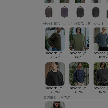
他のお客様はこちらの商品も見ています
50%OFF【CAMBIO(カンビオ)】Chemical Wash Waffle Knit Pullover ニットプルオーバー(MIU-242-026)
50%OFF【CAMBIO(カンビオ)】Pigment URAKE Distressed Sweat Pullover スウェットTシャツ(CMP-251-007)
¥
8,690
¥
4,730
¥
6,98
50%OFF【CAMBIO(カンビオ)】Chenille Waffle Oversized Pullover カットソー(MIU-242-051)
50%OFF【CAMBIO(カンビオ)】Heavy oz Jersey Chemical Washe Cut sew カットソー(PF-252-002)
¥
5,940
¥
5,940
¥
7,97
最近閲覧した商品