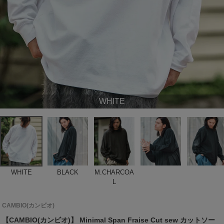
WHITE
WHITE
BLACK
M.CHARCOA
L
CAMBIO(カンビオ)
【CAMBIO(カンビオ)】 Minimal Span Fraise Cut sew カットソー