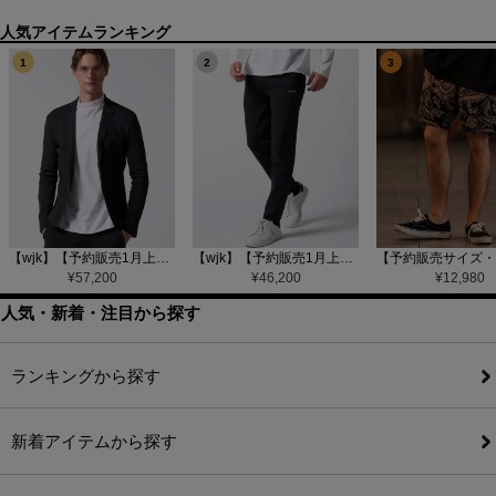
1
2
3
【wjk】【予約販売1月上旬～中旬入荷】function knit jacket(jacquard check) ニットジャケット(207 mw08j)
【wjk】【予約販売1月上旬～中旬入荷】function knit easy slacks(jacquard check) ニットイージーパンツ(504 mw08j)
¥
57,200
¥
46,200
¥
12,980
人気・新着・注目から探す
ランキングから探す
新着アイテムから探す