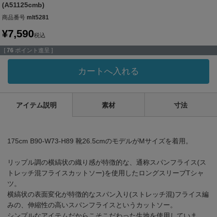
(A51125cmb)
商品番号
mlt5281
¥
7,590
税込
[
76
ポイント進呈 ]
カートへ入れる
アイテム説明
素材
寸法
175cm B90-W73-H89 靴26.5cmのモデルがMサイズを着用。
リップル調の横縞状の織り感が特徴的な、通称スパンフライス(ス
トレッチ混フライスカットソー)を使用したロングスリーブTシャ
ツ。
横縞状の表面変化が特徴的なスパン入り(ストレッチ混)フライス編
みの、伸縮性の高いスパンフライスというカットソー。
シンプルなアイテムだからこそこだわった生地を使用していま