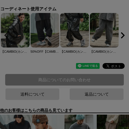
コーディネート使用アイテム
【CAMBIO(カンビオ)】Metallic Coating Hooded Padded Blouson ブルゾン(MIU-252-002)
50%OFF【CAMBIO(カンビオ)】カットデニムワイドパンツ(CMB-R0172)
【CAMBIO(カンビオ)】Metallic Coating Jogger Pants ジョガーパンツ(MIU-252-008)
【CAMBIO(カンビオ)】Belted Far Melton Two Tuck Wide Pants メルトンワイドパンツ(MIU-252-012)
商品についてのお問い合わせ
送料について
返品について
他のお客様はこちらの商品も見ています