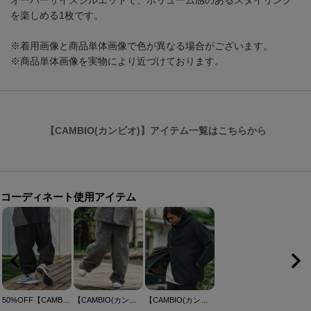
オーバーサイズシルエットで、ボリューム感のあるスタイリング
を楽しめる1枚です。
※着用画像と商品単体画像で色が異なる場合がございます。
※商品単体画像を実物により近づけております。
【CAMBIO(カンビオ)】アイテム一覧はこちらから
コーディネート使用アイテム
50%OFF【CAMBIO(カンビオ)】カットデニムワイドパンツ(CMB-R0172)
【CAMBIO(カンビオ)】Belted Far Melton Two Tuck Wide Pants メルトンワイドパンツ(MIU-252-012)
【CAMBIO(カンビオ)】 Far Melton Poncho Like Jacket ポンチョ風ジャケット(MIU-252-003)