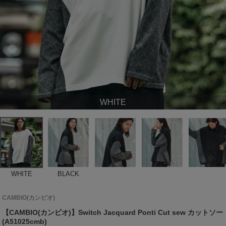
WHITE
WHITE
BLACK
CAMBIO(カンビオ)
【CAMBIO(カンビオ)】Switch Jacquard Ponti Cut sew カットソー
(A51025cmb)