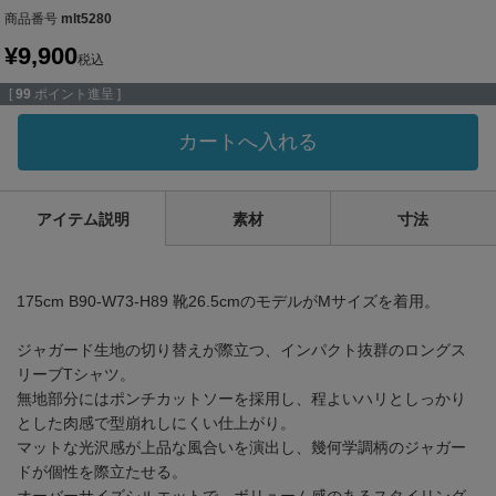
商品番号
mlt5280
¥
9,900
税込
[
99
ポイント進呈 ]
カートへ入れる
アイテム説明
素材
寸法
175cm B90-W73-H89 靴26.5cmのモデルがMサイズを着用。
ジャガード生地の切り替えが際立つ、インパクト抜群のロングス
リーブTシャツ。
無地部分にはポンチカットソーを採用し、程よいハリとしっかり
とした肉感で型崩れしにくい仕上がり。
マットな光沢感が上品な風合いを演出し、幾何学調柄のジャガー
ドが個性を際立たせる。