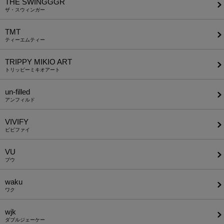
THE SWINGGGR
ザ・スウィンガー
TMT
ティーエムティー
TRIPPY MIKIO ART
トリッピーミキオアート
un-filled
アンフィルド
VIVIFY
ビビファイ
VU
ブウ
waku
ワク
wjk
ダブルジェーケー