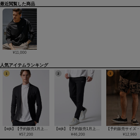
最近閲覧した商品
¥
11,000
1
2
3
【wjk】【予約販売1月上旬～中旬入荷】function knit jacket(jacquard check) ニットジャケット(207 mw08j)
【wjk】【予約販売1月上旬～中旬入荷】function knit easy slacks(jacquard check) ニットイージーパンツ(504 mw08j)
¥
57,200
¥
46,200
¥
12,980