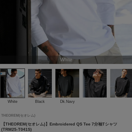
White
White
Black
Dk.Navy
THEOREM(セオレム)
【THEOREM(セオレム)】Embroidered QS Tee 7分袖Tシャツ
(TRM25-T041S)