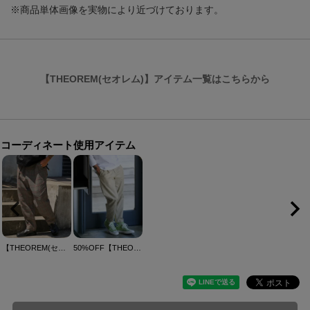
※商品単体画像を実物により近づけております。
【THEOREM(セオレム)】アイテム一覧はこちらから
コーディネート使用アイテム
【THEOREM(セオレム)】Routine Plaid Pattern Pants チェック柄パンツ(TRM25-P019S)
50%OFF【THEOREM(セオレム)】Shadow Argyle Pattern Ankle Tapered Pants シャドウアーガイル柄テーパードパンツ(TRM25-P018S)