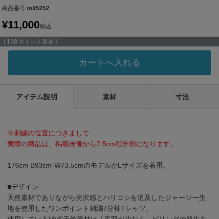
商品番号
mlt5252
¥
11,000
税込
[
110
ポイント進呈 ]
カートへ入れる
アイテム説明
素材
寸法
※刺繍の位置につきまして
実際の商品は、掲載画像から2.5cm程外側になります。
176cm B93cm-W73.5cmのモデルがLサイズを着用。
■デザイン
天然素材でありながら光沢感とハリコシを追及したジャージー生
地を使用したワンポイント刺繍7分袖Tシャツ。