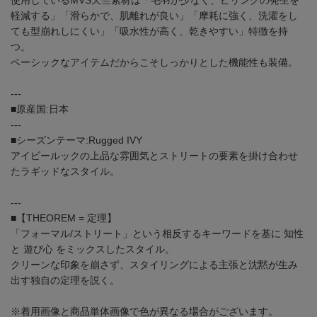
使用しているMVS天竺素材は「毛羽が少なく、ピリングの発生を
軽減する」「滑らかで、肌離れが良い」「摩耗に強く、洗濯をし
ても型崩れしにくい」「吸水性が高く、乾きやすい」特徴を持
つ。
ベーシックなアイテムだからこそしっかりとした機能性も装備。
---
■原産国:日本
---
■シーズンテーマ:Rugged IVY
アイビールックの上品な雰囲気とストリートの要素を掛け合わせ
たラギッドなスタイル。
---
■【THEOREM = 定理】
「フォーマル/ストリート」という相反するキーワードを基に 知性
と 遊び心 をミックスしたスタイル。
クリーンな印象を崩さず、スタイリングによる主張と沈黙が生み
出す独自の定理を説く。
※着用画像と商品単体画像で色が異なる場合がございます。