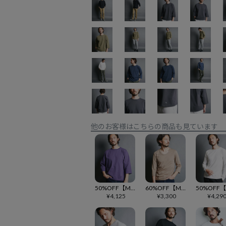
他のお客様はこちらの商品も見ています
50%OFF【Magine(マージン)】BD CTN EMBROIDERY C-N TEE 3-4 SL 7分袖カットソー(2512-010)
60%OFF【Magine(マージン)】 SUPIMA CTN BASIC U-N 3-4 SL 7分袖カットソー(2512-013)
¥
4,125
¥
3,300
¥
4,29