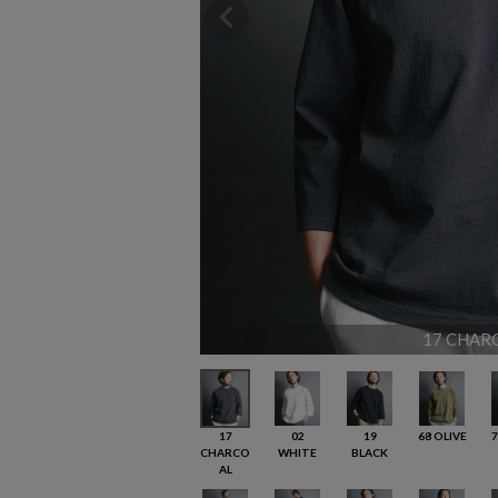
17 CHAR
17
02
19
68 OLIVE
7
CHARCO
WHITE
BLACK
AL