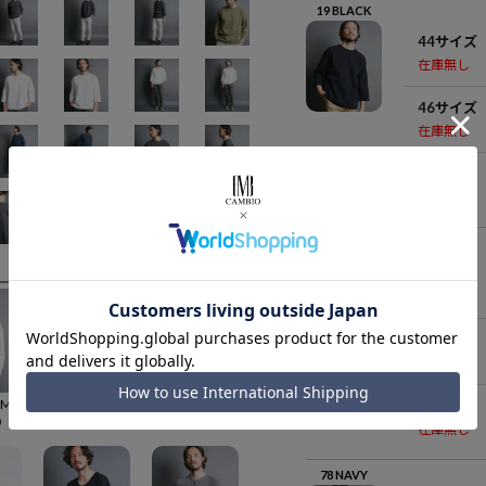
19 BLACK
44サイズ
在庫無し
46サイズ
在庫無し
48サイズ
在庫無し
68 OLIVE
44サイズ
在庫無し
46サイズ
在庫無し
50%OFF【Magine(マージン)】CTN VINTAGE RIB KNITSAW C-N L-S ニットソー(2512-003)
50%OFF【Magine(マージン)】 COOLMAX WOOL WAFFLE KNITSAW C-N L-S ニットソー(2512-005)
60%OFF【Magine(マージン)】CTN BASIC U-N TEE L-S Uネック カットソー(2432-025)
48サイズ
0
¥
6,600
¥
2,376
在庫無し
78 NAVY