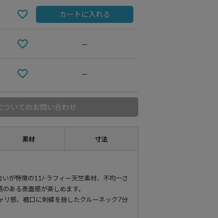
カートに入れる
—
—
についてのお問い合わせ
素材
寸法
いが特徴の11/-ラフィー天竺素材、不均一さ
感のある表面感が楽しめます。
シャリ感、裾口に刺繍を施したクルーネック7分