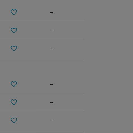
—
—
—
—
02 WHITE
—
—