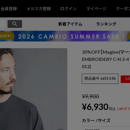
会員登録
メルマガ登録
ログイン
マイページ
クーポ
新着アイテム
ランキング
30%OFF【Magine(マー
EMBROIDERY C-N 3
012)
商品番号
mlt5146
SA
¥
9,900
¥
6,930
税込
[
69
ポイ
カラー
サイズ