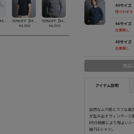
44サイズ
残りわずか
50%OFF【Magine(マージン)】HEAVY CTN URAKE LIKE HENLY-N L-S ヘンリーネックカットソー(2512-024)
30%OFF【Magine(マージン)】SUPIMA CTN BASIC U-N TEE S-S Tシャツ(2522-015)
50%OFF【Magine(マージン)】CTN VINTAGE RIB HENLY-N L-S ヘンリーネックカットソー(2512-007)
46サイズ
5
¥
6,006
¥
6,050
在庫無し
48サイズ
在庫無し
商品
アイテム説明
自然なムラ感とラフな風合
が生み出すヴィンテージ
MVS紡績により程よい
袖TEEシャツ。