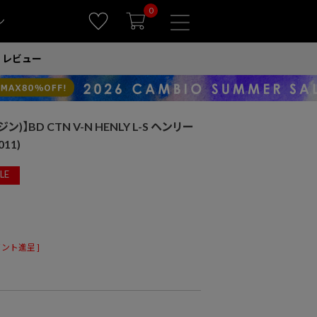
0
ン
レビュー
ン)】BD CTN V-N HENLY L-S ヘンリー
11)
LE
ント進呈 ]