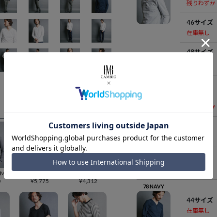
残りわずか
46サイズ
在庫無し
48サイズ
在庫無し
19 BLACK
44サイズ
残りわずか
46サイズ
在庫無し
48サイズ
在庫無し
50%OFF【Magine(マージン)】CTN VINTAGE RIB HENLY-N L-S ヘンリーネックカットソー(2512-007)
50%OFF【Magine(マージン)】HEAVY CTN URAKE LIKE HENLY-N L-S ヘンリーネックカットソー(2512-024)
60%OFF【Magine(マージン)】BD CTN V-N HENLY S-S Tシャツ(2522-016)
0
¥
5,775
¥
4,312
78 NAVY
44サイズ
在庫無し