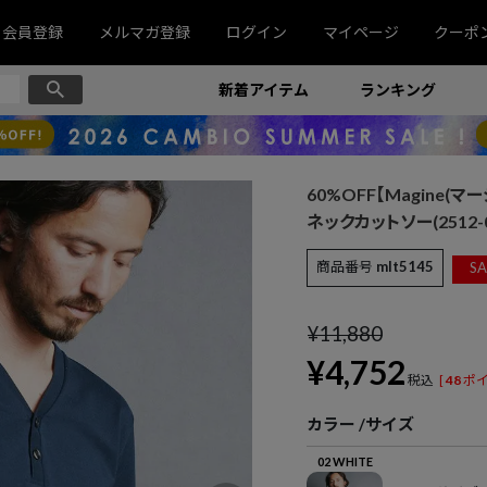
会員登録
メルマガ登録
ログイン
マイページ
クーポ
新着アイテム
ランキング
60%OFF【Magine(マージ
ネックカットソー(2512-0
商品番号
mlt5145
SA
¥
11,880
¥
4,752
税込
[
48
ポイ
カラー
サイズ
02 WHITE