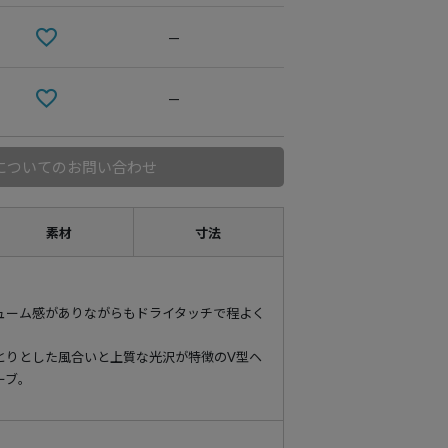
—
—
についてのお問い合わせ
素材
寸法
ューム感がありながらもドライタッチで程よく
とりとした風合いと上質な光沢が特徴のV型ヘ
ーブ。