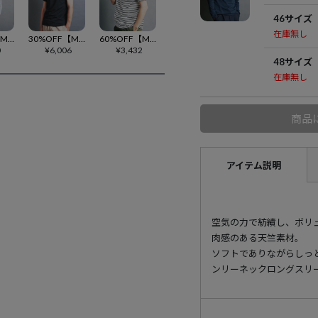
46サイズ
在庫無し
50%OFF【Magine(マージン)】 COOLMAX WOOL WAFFLE KNITSAW C-N L-S ニットソー(2512-005)
30%OFF【Magine(マージン)】SUPIMA CTN BASIC U-N TEE S-S Tシャツ(2522-015)
60%OFF【Magine(マージン)】CTN BORDER C-N TEE S-S ボーダーTシャツ(2422-020)
0
¥
6,006
¥
3,432
48サイズ
在庫無し
商品
アイテム説明
空気の力で紡績し、ボリ
肉感のある天竺素材。
ソフトでありながらしっ
ンリーネックロングスリ