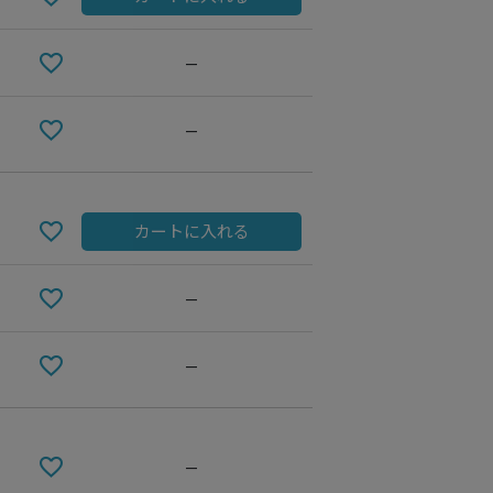
—
—
カートに入れる
—
—
—