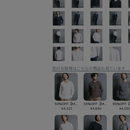
他のお客様はこちらの商品も見ています
50%OFF【Magine(マージン)】BD CTN MILITARY WAFFLE U-N L-S Uネックカットソー(2512-008)
50%OFF【Magine(マージン)】CTN WAFFLE HENLY-N L-S ヘンリーネックカットソー(2412-014)
¥
4,125
¥
4,840
¥
6,05