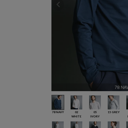
78 NA
78 NAVY
02
05
15 GREY
WHITE
IVORY