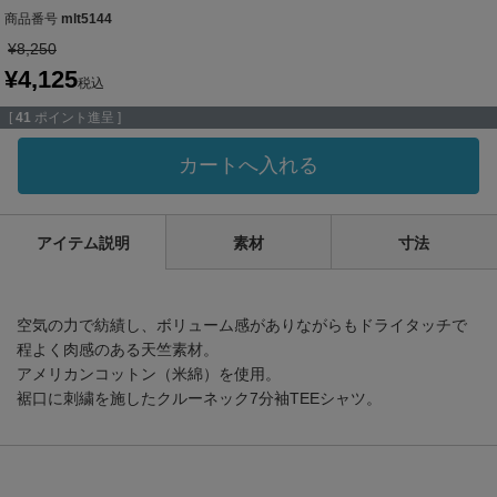
商品番号
mlt5144
¥
8,250
¥
4,125
税込
[
41
ポイント進呈 ]
カートへ入れる
アイテム説明
素材
寸法
空気の力で紡績し、ボリューム感がありながらもドライタッチで
程よく肉感のある天竺素材。
アメリカンコットン（米綿）を使用。
裾口に刺繍を施したクルーネック7分袖TEEシャツ。