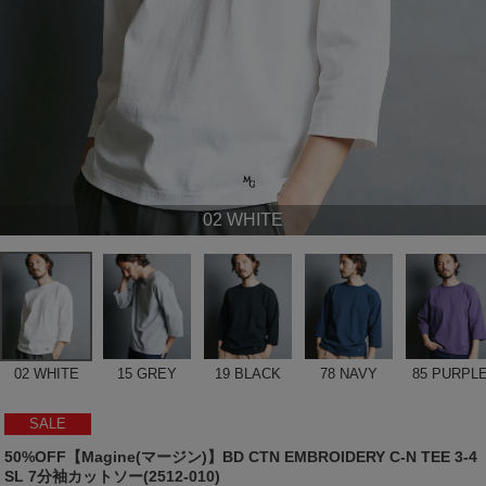
02 WHITE
02 WHITE
15 GREY
19 BLACK
78 NAVY
85 PURPL
SALE
50%OFF【Magine(マージン)】BD CTN EMBROIDERY C-N TEE 3-4
SL 7分袖カットソー(2512-010)