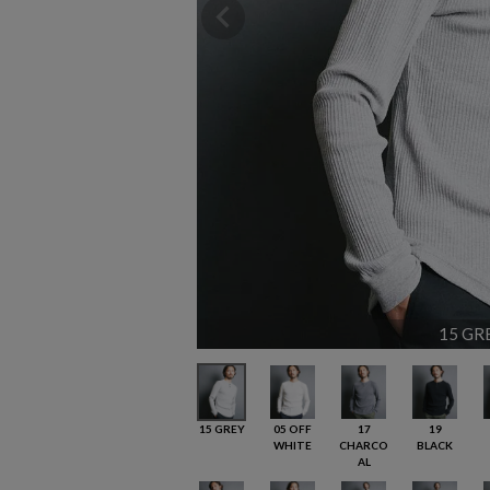
15 GR
15 GREY
05 OFF
17
19
WHITE
CHARCO
BLACK
AL