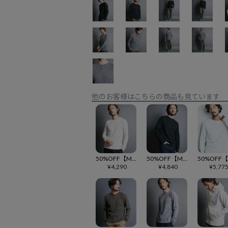
他のお客様はこちらの商品も見ています
50%OFF【Magine(マージン)】CTN VINTAGE RIB KNITSAW C-N L-S ニットソー(2512-003)
50%OFF【Magine(マージン)】CTN EMBROIDERY FOOTBALL TEE L-S フットボールカットソー(2512-009)
¥
4,290
¥
4,840
¥
5,77