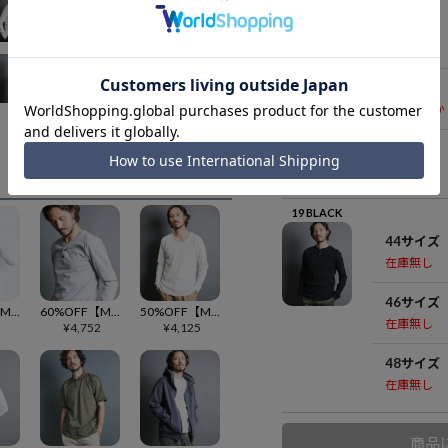
44サイズ
在庫無し
46サイズ
残りわずか
48サイズ
在庫無し
19 BLACK
44サイズ
在庫無し
46サイズ
50%OFF【Magine(マージン)】HEAVY CTN URAKE LIKE HENLY-N L-S ヘンリーネックカットソー(2512-024)
60%OFF【Magine(マージン)】BD CTN V-N HENLY L-S ヘンリーネックカットソー(2512-011)
50%OFF【Magine(マージン)】BD CTN MILITARY WAFFLE U-N L-S Uネックカットソー(2512-008)
在庫無し
5
¥
4,752
¥
4,125
48サイズ
在庫無し
商品