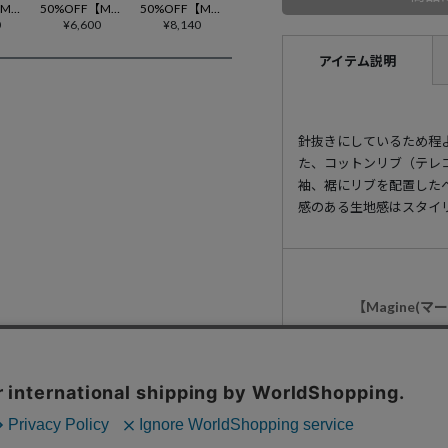
50%OFF【Magine(マージン)】HEAVY CTN SWEAT STAND-N FULL ZIP PARKA ジップパーカー(2512-014)
50%OFF【Magine(マージン)】CTN COMPACT SWEAT POLO S-S ポロシャツ(2522-006)
50%OFF【Magine(マージン)】T-C BACK BRUSHED SWEAT STAND-N ZIP PARKA ジップパーカー(2512-017)
0
¥
6,600
¥
8,140
アイテム説明
針抜きにしているため程
た、コットンリブ（テレ
袖、裾にリブを配置した
感のある生地感はスタイ
【Magine(