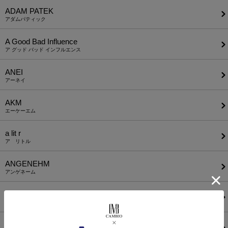
ADAM PATEK
アダムパティック
A Good Bad Influence
ア グッド バッド インフルエンス
ANEI
アーネイ
AKM
エーケーエム
a lit r
ア リトル
ANGENEHM
アンゲネーム
ATTACHMENT
アタッチメント
AUI NITE