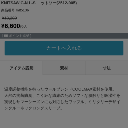
KNITSAW C-N L-S ニットソー(2512-005)
商品番号
mlt5136
¥
13,200
¥
6,600
税込
[
66
ポイント進呈 ]
カートへ入れる
アイテム説明
素材
寸法
温度調整機能を持ったウールブレンドCOOLMAX素材を使用。
天然の抗菌防臭、ごく細な繊維のためソフトな肌触りと吸湿性を
実現しサマーシーズンにも対応したワッフル、ミリタリーデザイ
ンクルーネックロングスリーブ。