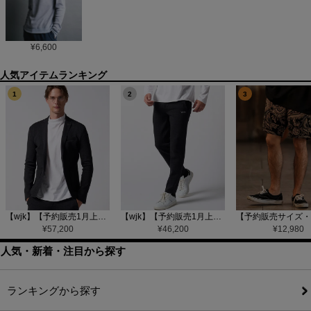
¥
6,600
1
2
3
【wjk】【予約販売1月上旬～中旬入荷】function knit jacket(jacquard check) ニットジャケット(207 mw08j)
【wjk】【予約販売1月上旬～中旬入荷】function knit easy slacks(jacquard check) ニットイージーパンツ(504 mw08j)
¥
57,200
¥
46,200
¥
12,980
人気・新着・注目から探す
ランキングから探す