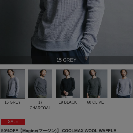
15 GREY
15 GREY
17
19 BLACK
68 OLIVE
CHARCOAL
SALE
50%OFF【Magine(マージン)】 COOLMAX WOOL WAFFLE