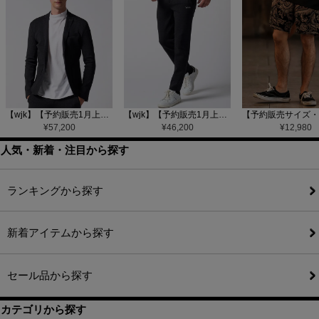
【wjk】【予約販売1月上旬～中旬入荷】function knit jacket(jacquard check) ニットジャケット(207 mw08j)
【wjk】【予約販売1月上旬～中旬入荷】function knit easy slacks(jacquard check) ニットイージーパンツ(504 mw08j)
¥
57,200
¥
46,200
¥
12,980
人気・新着・注目から探す
ランキングから探す
新着アイテムから探す
セール品から探す
カテゴリから探す