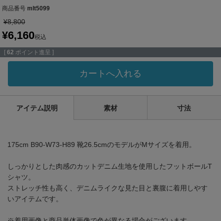
商品番号
mlt5099
¥
8,800
¥
6,160
税込
[
62
ポイント進呈 ]
カートへ入れる
アイテム説明
素材
寸法
175cm B90-W73-H89 靴26.5cmのモデルがMサイズを着用。
しっかりとした肉感のカットデニム生地を使用したフットボールT
シャツ。
ストレッチ性も高く、デニムライクな見た目と裏腹に着用しやす
いアイテムです。
※着用画像と商品単体画像で色が異なる場合がございます。