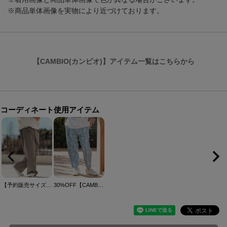
※商品単体画像を実物により近づけております。
【CAMBIO(カンビオ)】アイテム一覧はこちらから
コーディネート使用アイテム
【予約販売サイズ・カラーにより納期異なる】【CAMBIO(カンビオ)】ストライプワイドスラックスパンツ(BP-BES0046)
30%OFF【CAMBIO(カンビオ)】ランダム色落ち風デニムカーブパンツ(BP-BES0048)