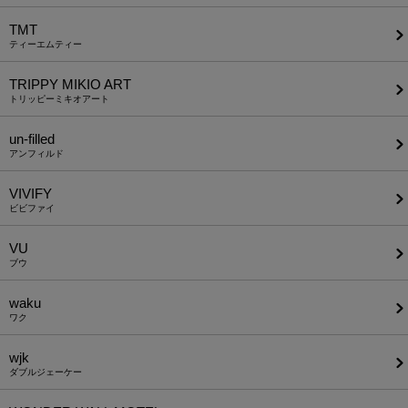
TMT
ティーエムティー
TRIPPY MIKIO ART
トリッピーミキオアート
un-filled
アンフィルド
VIVIFY
ビビファイ
VU
ブウ
waku
ワク
wjk
ダブルジェーケー