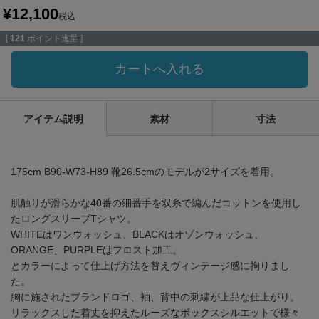
¥
12,100
税込
[
121
ポイント進呈 ]
カートへ入れる
アイテム説明
素材
寸法
175cm B90-W73-H89 靴26.5cmのモデルが2サイズを着用。
肌触りが滑らかな40番の細番手を双糸で編んだコットンを使用し
たロングスリーブTシャツ。
WHITEはワンウォッシュ、BLACKはオゾンウォッシュ、
ORANGE、PURPLEはフロスト加工。
とカラーによって仕上げ方法を替えヴィンテージ感に拘りまし
た。
胸に施されたブランドロゴ、袖、背中の刺繍が上品な仕上がり。
リラックスした着丈を抑えたルーズなボックスシルエットで様々