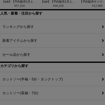
【wjk】【予約販売1月上旬～中旬入荷】function knit jacket(jacquard check) ニットジャケット(207 mw08j)
【wjk】【予約販売1月上旬～中旬入荷】function knit easy slacks(jacquard check) ニットイージーパンツ(504 mw08j)
¥
57,200
¥
46,200
¥
12,980
人気・新着・注目から探す
ランキングから探す
新着アイテムから探す
セール品から探す
カテゴリから探す
カットソー(半袖・5分・タンクトップ)
カットソー(長袖・7分)