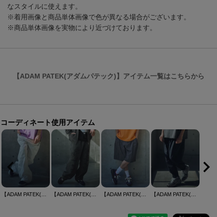
なスタイルに使えます。
※着用画像と商品単体画像で色が異なる場合がございます。
※商品単体画像を実物により近づけております。
【ADAM PATEK(アダムパテック)】アイテム一覧はこちらから
コーディネート使用アイテム
【ADAM PATEK(アダムパテック)】destroy wide denim デニムパンツ(AP2518025)
【ADAM PATEK(アダムパテック)】pigment dyeing damage wide pants ワイドパンツ(AP2518013)
【ADAM PATEK(アダムパテック)】uneven dyeing short pants ハーフパンツ(AP2518004)
【ADAM PATEK(アダムパテック)】uneven dyeing tuck relax pants ナイロンタックパンツ(AP2518003)